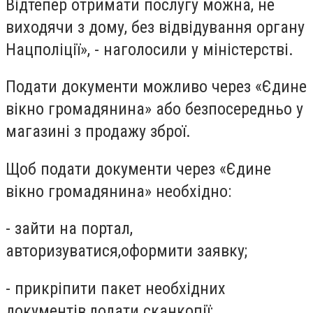
Відтепер отримати послугу можна, не
виходячи з дому, без відвідування органу
Нацполіції
», - наголосили у міністерстві.
Подати документи можливо через
«
Єдине
вікно громадянина
»
або безпосередньо у
магазині з продажу зброї.
Щоб подати документи через
«
Єдине
вікно громадянина
»
необхідно:
-
зайти на портал
,
авторизуватися,
оформити заявку
;
-
прикріпити пакет необхідних
документів,
додати сканкопії
;