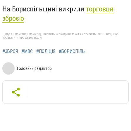
На Бориспільщині викрили
торговця
зброєю
Якщо ви помітили помилку, виділіть необхідний текст і натисніть Ctrl + Enter, щоб
повідомити про це редакцію
#ЗБРОЯ
#МВС
#ПОЛІЦІЯ
#БОРИСПІЛЬ
Головний редактор