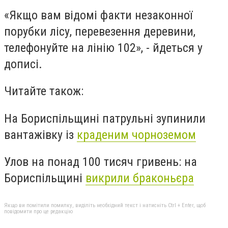
«Якщо вам відомі факти незаконної
порубки лісу, перевезення деревини,
телефонуйте на лінію 102», - йдеться у
дописі.
Читайте також:
На Бориспільщині патрульні зупинили
вантажівку із
краденим чорноземом
Улов на понад 100 тисяч гривень: на
Бориспільщині
викрили браконьєра
Якщо ви помітили помилку, виділіть необхідний текст і натисніть Ctrl + Enter, щоб
повідомити про це редакцію