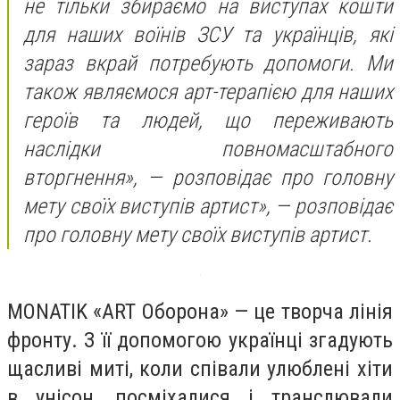
не тільки збираємо на виступах кошти
для наших воїнів ЗСУ та українців, які
зараз вкрай потребують допомоги. Ми
також являємося арт-терапією для наших
героїв та людей, що переживають
наслідки повномасштабного
вторгнення», — розповідає про головну
мету своїх виступів артист», — розповідає
про головну мету своїх виступів артист.
MONATIK «ART Оборона» — це творча лінія
фронту. З її допомогою українці згадують
щасливі миті, коли співали улюблені хіти
в унісон, посміхалися і транслювали