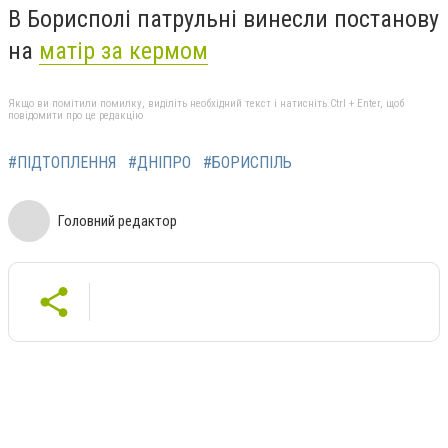
В Борисполі патрульні винесли постанову
на
матір за кермом
Якщо ви помітили помилку, виділіть необхідний текст і натисніть Ctrl + Enter, щоб
повідомити про це редакцію
#ПІДТОПЛЕННЯ
#ДНІПРО
#БОРИСПІЛЬ
Головний редактор