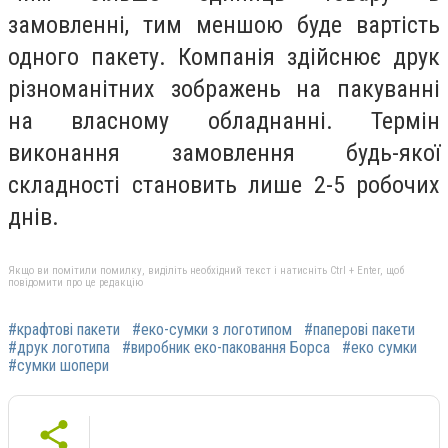
замовленні, тим меншою буде вартість
одного пакету. Компанія здійснює друк
різноманітних зображень на пакуванні
на власному обладнанні. Термін
виконання замовлення будь-якої
складності становить лише 2-5 робочих
днів.
Якщо ви помітили помилку, виділіть необхідний текст і натисніть Ctrl + Enter, щоб
повідомити про це редакцію
#крафтові пакети
#еко-сумки з логотипом
#паперові пакети
#друк логотипа
#виробник еко-паковання Борса
#еко сумки
#сумки шопери