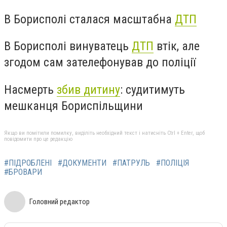
В Борисполі сталася масштабна
ДТП
В Борисполі винуватець
ДТП
втік, але
згодом сам зателефонував до поліції
Насмерть
збив дитину
: судитимуть
мешканця Бориспільщини
Якщо ви помітили помилку, виділіть необхідний текст і натисніть Ctrl + Enter, щоб
повідомити про це редакцію
#ПІДРОБЛЕНІ
#ДОКУМЕНТИ
#ПАТРУЛЬ
#ПОЛІЦІЯ
#БРОВАРИ
Головний редактор