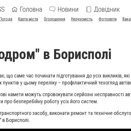
SS
Головна
Новини
Довідник
Погода
Карта міста
Оголошення
Нерухомість
Фотозвіти
Вака
одром" в Борисполі
ає, що саме час починати підготування до усіх викликів, які
 пунктів у цьому переліку – профілактичний техогляд автів
гові намети можуть спровокувати серйозні несправності ав
и про безперебійну роботу усіх його систем.
транспортного засобу, виконати ремонт та технічне обслуг
"
в Борисполі.