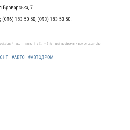
л.Броварська, 7.
 (096) 183 50 50, (
093) 183 50 50.
бхідний текст і натисніть Ctrl + Enter, щоб повідомити про це редакцію
ОНТ
#АВТО
#АВТОДРОМ