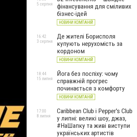
5 серпня
фінансування для сміливих
бізнес-ідей
НОВИНИ КОМПАНІЙ
Де жителі Борисполя
16:42
3 серпня
купують нерухомість за
кордоном
НОВИНИ КОМПАНІЙ
Йога без поспіху: чому
18:44
15 липня
справжній прогрес
починається з комфорту
НОВИНИ КОМПАНІЙ
Caribbean Club і Pepper's Club
17:00
8 липня
у липні: великі шоу, джаз,
#НаШапку та живі виступи
українських артистів