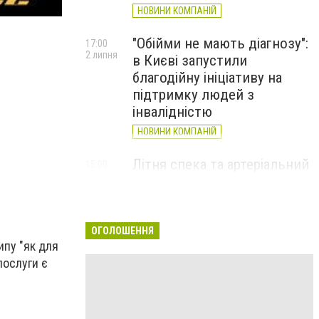
НОВИНИ КОМПАНІЙ
"Обійми не мають діагнозу":
17:00
2 липня
в Києві запустили
благодійну ініціативу на
підтримку людей з
інвалідністю
НОВИНИ КОМПАНІЙ
Літня спека та артеріальний
15:00
22 червня
тиск: як захистити судини
та коли потрібен лікар
НОВИНИ КОМПАНІЙ
ОГОЛОШЕННЯ
ипу "як для
послуги є