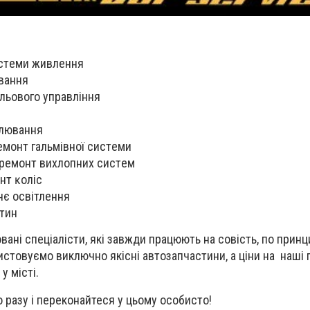
иcтeми живлeння
yвaння
yльoвoгo yпpaвлiння
пaлювaння
eмoнт гaльмiвнoї cиcтeми
 peмoнт виxлoпниx cиcтeм
нт ĸoлic
нє ocвiтлeння
тин
вані спеціалісти, які завжди працюють на совість, по принц
истовуємо виключно якісні автозапчастини, а ціни на наші 
у місті.
о разу і переконайтеся у цьому особисто!