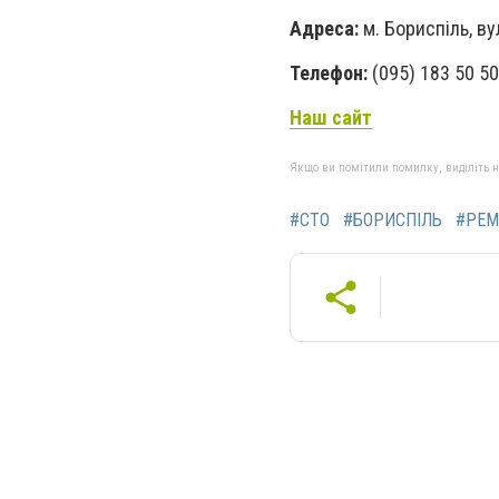
Адреса:
м. Бориспіль, ву
Телефон:
(095) 183 50 50;
Наш сайт
Якщо ви помітили помилку, виділіть нео
#СТО
#БОРИСПІЛЬ
#РЕМ