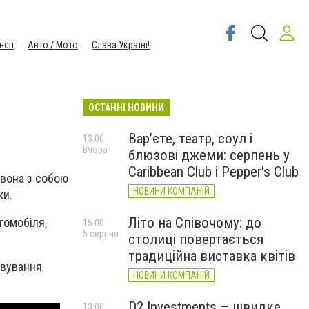
нсії
Авто / Мото
Слава Україні!
ОСТАННІ НОВИНИ
Вар’єте, театр, соул і
13:00
Вчора
блюзові джеми: серпень у
Caribbean Club і Pepper's Club
 вона з собою
НОВИНИ КОМПАНІЙ
ки.
Літо на Співочому: до
томобіля,
15:00
5 серпня
столиці повертається
традиційна виставка квітів
овування
НОВИНИ КОМПАНІЙ
D2 Investments – швидке
13:00