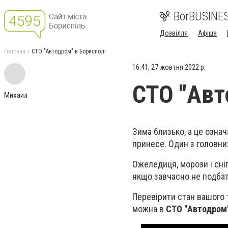
BorBUSINE
Дозвілля
Афіша
Головна
СТО "Автодром" в Борисполі
16:41, 27 жовтня 2022 р.
СТО "Авт
Михаил
Зима близько, а це означ
принесе. Один з головних
Ожеледиця, морози і сні
якщо завчасно не подбат
Перевірити стан вашого 
можна в
СТО "Автодром