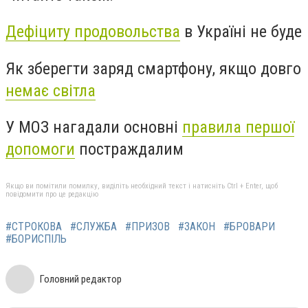
Дефіциту продовольства
в Україні не буде
Як зберегти заряд смартфону, якщо довго
немає світла
У МОЗ нагадали основні
правила першої
допомоги
постраждалим
Якщо ви помітили помилку, виділіть необхідний текст і натисніть Ctrl + Enter, щоб
повідомити про це редакцію
#СТРОКОВА
#СЛУЖБА
#ПРИЗОВ
#ЗАКОН
#БРОВАРИ
#БОРИСПІЛЬ
Головний редактор