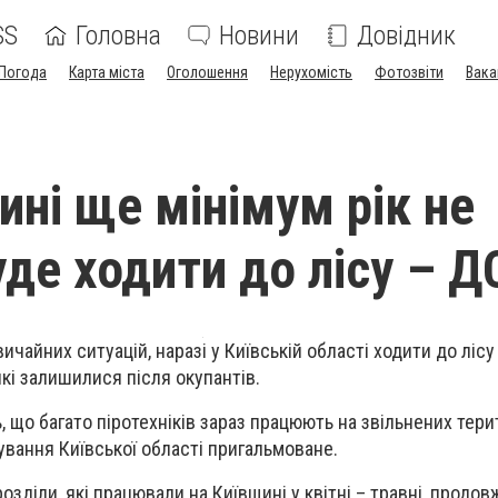
SS
Головна
Новини
Довідник
Погода
Карта міста
Оголошення
Нерухомість
Фотозвіти
Вака
ині ще мінімум рік не
де ходити до лісу – 
ичайних ситуацій, наразі у Київській області ходити до лісу
кі залишилися після окупантів.
 що багато піротехніків зараз працюють на звільнених тери
ування Київської області пригальмоване.
розділи, які працювали на Київщині у квітні – травні, продо