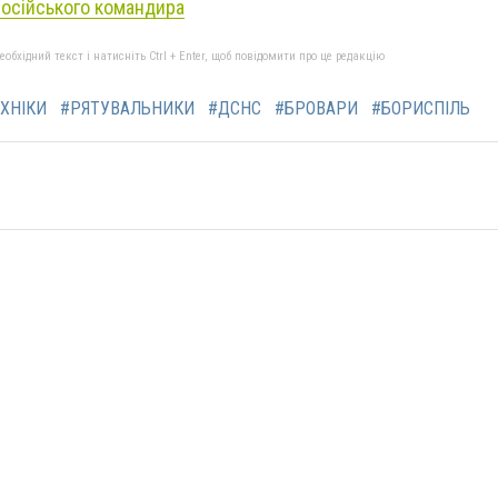
осійського командира
бхідний текст і натисніть Ctrl + Enter, щоб повідомити про це редакцію
ХНІКИ
#РЯТУВАЛЬНИКИ
#ДСНС
#БРОВАРИ
#БОРИСПІЛЬ