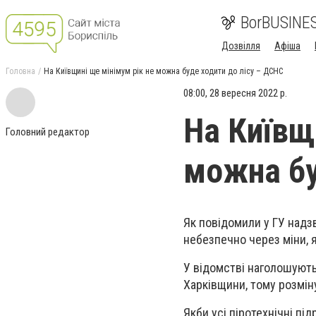
BorBUSINE
Дозвілля
Афіша
Головна
На Київщині ще мінімум рік не можна буде ходити до лісу – ДСНС
08:00, 28 вересня 2022 р.
На Київщ
Головний редактор
можна бу
Як повідомили у ГУ надзв
небезпечно через міни, я
У відомстві наголошують,
Харківщини, тому розмін
Якби усі піротехнічні під