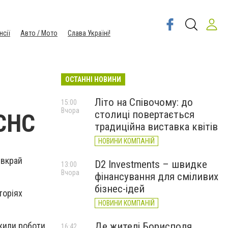
нсії
Авто / Мото
Слава Україні!
ОСТАННІ НОВИНИ
Літо на Співочому: до
15:00
Вчора
столиці повертається
ДСНС
традиційна виставка квітів
НОВИНИ КОМПАНІЙ
 вкрай
D2 Investments – швидке
13:00
Вчора
фінансування для сміливих
бізнес-ідей
торіях
НОВИНИ КОМПАНІЙ
Де жителі Борисполя
вжили роботи,
16:42