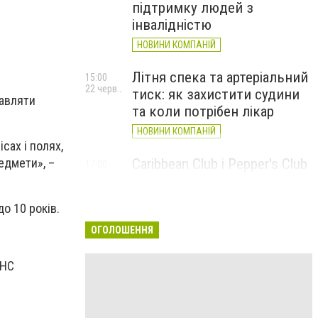
підтримку людей з
інвалідністю
НОВИНИ КОМПАНІЙ
Літня спека та артеріальний
15:00
22 червня
тиск: як захистити судини
тавляти
та коли потрібен лікар
НОВИНИ КОМПАНІЙ
сах і полях,
Caribbean Club і Pepper's Club
едмети», –
17:00
5 червня
у червні: від вар'єте «Рояль»
до благодійних концертів
о 10 років.
#НаШапку
ОГОЛОШЕННЯ
НОВИНИ КОМПАНІЙ
СНС