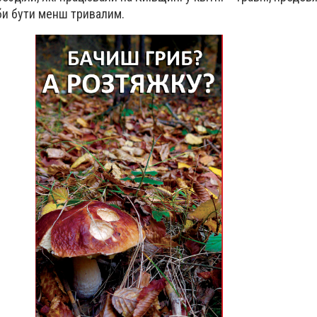
 би бути менш тривалим.