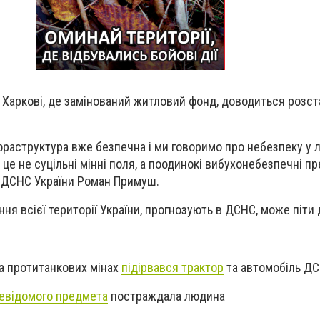
в Харкові, де замінований житловий фонд, доводиться розс
раструктура вже безпечна і ми говоримо про небезпеку у лі
це не суцільні мінні поля, а поодинокі вибухонебезпечні пр
 ДСНС України Роман Примуш.
ня всієї території України, прогнозують в ДСНС, може піти д
а протитанкових мінах
підірвався трактор
та автомобіль Д
невідомого предмета
постраждала людина