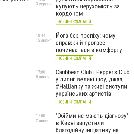
3 серпня
купують нерухомість за
кордоном
НОВИНИ КОМПАНІЙ
Йога без поспіху: чому
18:44
15 липня
справжній прогрес
починається з комфорту
НОВИНИ КОМПАНІЙ
Caribbean Club і Pepper's Club
17:00
8 липня
у липні: великі шоу, джаз,
#НаШапку та живі виступи
українських артистів
НОВИНИ КОМПАНІЙ
"Обійми не мають діагнозу":
17:00
2 липня
в Києві запустили
благодійну ініціативу на