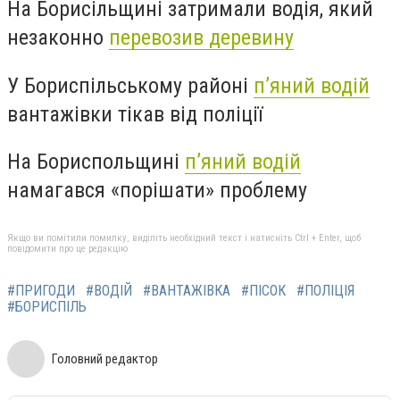
На Борисільщині затримали водія, який
незаконно
перевозив деревину
У Бориспільському районі
п’яний водій
вантажівки тікав від поліції
На Бориспольщині
п’яний водій
намагався «порішати» проблему
Якщо ви помітили помилку, виділіть необхідний текст і натисніть Ctrl + Enter, щоб
повідомити про це редакцію
#ПРИГОДИ
#ВОДІЙ
#ВАНТАЖІВКА
#ПІСОК
#ПОЛІЦІЯ
#БОРИСПІЛЬ
Головний редактор