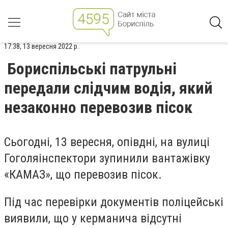
17:38, 13 вересня 2022 р.
Бориспільські патрульні
передали слідчим водія, який
незаконно перевозив пісок
Сьогодні
, 13 вересня,
опівдні
,
на вулиці
Гоголя
інспектори зупинили вантажівку
«К
АМАЗ
»
,
що
перевозив пісок.
Під час перевірки документів поліцейські
виявили, що у керманича відсутні