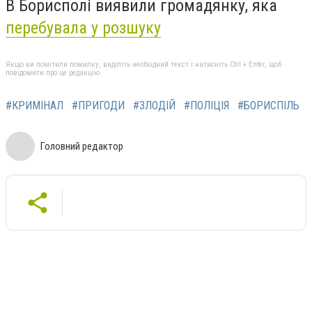
В Борисполі виявили громадянку, яка
перебувала у розшуку
Якщо ви помітили помилку, виділіть необхідний текст і натисніть Ctrl + Enter, щоб
повідомити про це редакцію
#КРИМІНАЛ
#ПРИГОДИ
#ЗЛОДІЙ
#ПОЛІЦІЯ
#БОРИСПІЛЬ
Головний редактор