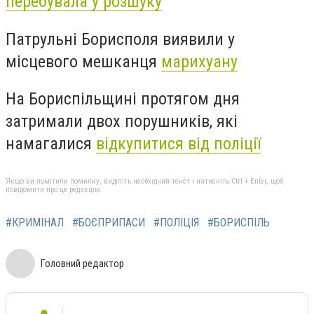
перебувала у розшуку
Патрульні Борисполя виявили у
місцевого мешканця
марихуану
На Бориспільщині протягом дня
затримали двох порушників, які
намагалися
відкупитися від
поліції
Якщо ви помітили помилку, виділіть необхідний текст і натисніть Ctrl + Enter, щоб
повідомити про це редакцію
#КРИМІНАЛ
#БОЄПРИПАСИ
#ПОЛІЦІЯ
#БОРИСПІЛЬ
Головний редактор