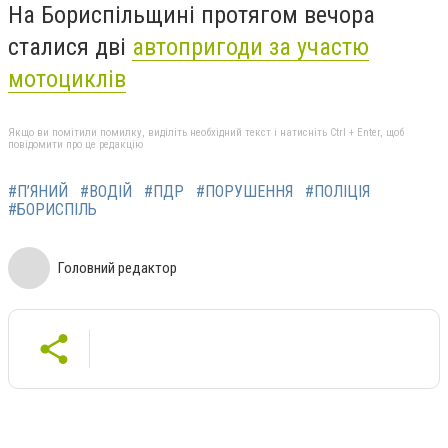
На Бориспільщині протягом вечора
сталися дві
автопригоди за участю
мотоциклів
Якщо ви помітили помилку, виділіть необхідний текст і натисніть Ctrl + Enter, щоб
повідомити про це редакцію
#П’ЯНИЙ
#ВОДІЙ
#ПДР
#ПОРУШЕННЯ
#ПОЛІЦІЯ
#БОРИСПІЛЬ
Головний редактор