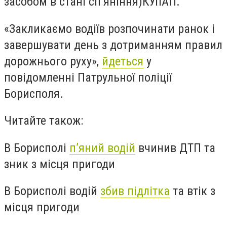
засобом в стані сп’яніння)КУпАП.
«
Закликаємо водіїв розпочинати ранок і
завершувати день з дотриманням правил
дорожнього руху
»,
йдеться
у
повідомленні Патрульної поліції
Борисполя.
Читайте також:
В Борисполі
п’яний водій
вчинив ДТП та
зник з місця пригоди
В Борисполі водій
збив підлітка
та втік з
місця пригоди