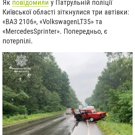
Як
повідомили
у Патрульній поліції
Київської області зіткнулися три автівки:
«ВАЗ 2106», «
Volkswagen
LT
35» та
«
Mercedes
Sprinter
». Попередньо, є
потерпілі.