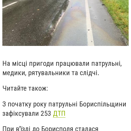
На місці пригоди працю
вали
патрульні,
медики, рятувальники та слідчі.
Читайте також:
З початку року патрульні Бориспільщини
зафіксували 253
ДТП
При в'їзді до Борисполя сталася