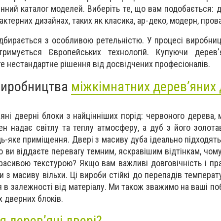
нний каталог моделей. Виберіть те, що вам подобається: д
актерних дизайнах, таких як класика, ар-деко, модерн, прова
дбирається з особливою ретельністю. У процесі виробни
тримується Європейських технологій. Купуючи дерев'
е нестандартне рішення від досвідчених професіоналів.
виробництва
міжкімнатних дерев’яних
ні дверні блоки з найцінніших порід: червоного дерева, м
сен надає світлу та теплу атмосферу, а дуб з його золота
ь-яке приміщення. Двері з масиву дуба ідеально підходять
о ви віддаєте перевагу темним, яскравішим відтінкам, чом
расивою текстурою? Якщо вам важливі довговічність і пра
 з масиву вільхи. Ці вироби стійкі до перепадів температ
я в залежності від матеріалу. Ми також зважимо на ваші п
 дверних блоків.
 дерев’яні двері?