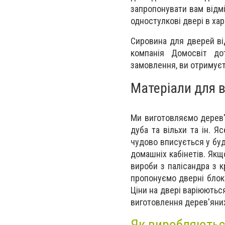
запропонувати вам відмі
одностулкові двері в хар
Сировина для дверей ві
компанія Домосвіт до
замовлення, ви отримуєт
Матеріали для 
Ми виготовляємо дерев'я
дуба та вільхи та ін. Я
чудово вписується у буд
домашніх кабінетів. Якщ
вироби з палісандра з к
пропонуємо дверні блоки
Ціни на двері варіюютьс
виготовлення дерев'яних
Як виробляються