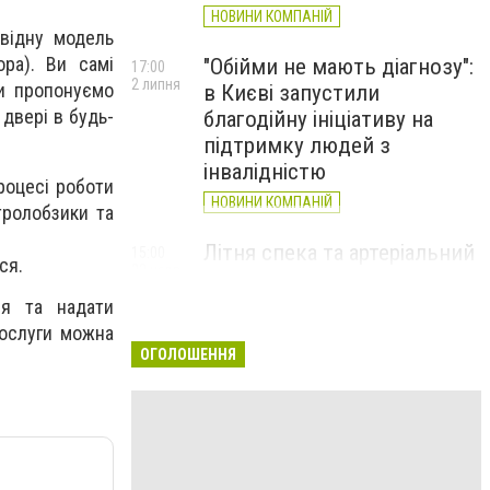
НОВИНИ КОМПАНІЙ
овідну модель
ра). Ви самі
"Обійми не мають діагнозу":
17:00
2 липня
Ми пропонуємо
в Києві запустили
 двері в будь-
благодійну ініціативу на
підтримку людей з
інвалідністю
роцесі роботи
НОВИНИ КОМПАНІЙ
тролобзики та
Літня спека та артеріальний
15:00
ся.
22 червня
тиск: як захистити судини
та коли потрібен лікар
ня та надати
послуги можна
НОВИНИ КОМПАНІЙ
ОГОЛОШЕННЯ