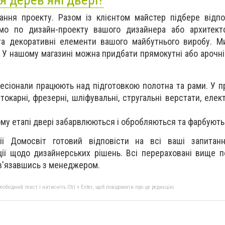
ання проекту. Разом із клієнтом майстер підбере відп
о по дизайн-проекту вашого дизайнера або архитекто
 та декоративні елементи вашого майбутнього виробу. 
. У нашому магазині можна придбати прямокутні або арочні
есіонали працюють над підготовкою полотна та рами. У п
окарні, фрезерні, шліфувальні, стругальні верстати, елек
му етапі двері забарвлюються і обробляються та фарбують
ії Домосвіт готовий відповісти на всі ваші запитан
ації щодо дизайнерських рішень. Всі перераховані вище 
зв'язавшись з менеджером.
бхідний текст і натисніть Ctrl + Enter, щоб повідомити про це редакцію