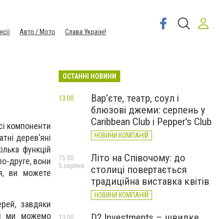
нсії
Авто / Мото
Слава Україні!
ОСТАННІ НОВИНИ
Вар’єте, театр, соул і
13:00
блюзові джеми: серпень у
Caribbean Club і Pepper's Club
всі компоненти
НОВИНИ КОМПАНІЙ
атні дерев’яні
ілька функцій
Літо на Співочому: до
15:00
по-друге, вони
5 серпня
столиці повертається
ня, ви можете
традиційна виставка квітів
НОВИНИ КОМПАНІЙ
рей, завдяки
мі ми можемо
D2 Investments – швидке
13:00