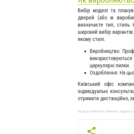
Вибір моделі та планув
дверей (або ж виробим
визначаєте тип, стиль
широкий вибір варіантів
якому стилі.
Виробництво. Проф
використовуються т
циркулярні пилки.
Оздоблення. На цьо
Київський офіс компан
індивідуальні консульт
отримати дистанційно, 
Якщо ви помітили помилку, виділіть нео