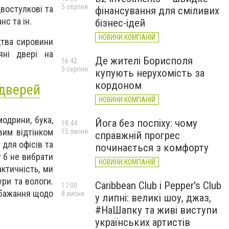
5 серпня
востулкові та
фінансування для сміливих
нс та ін.
бізнес-ідей
НОВИНИ КОМПАНІЙ
цтва сировини
яні двері на
Де жителі Борисполя
16:42
3 серпня
купують нерухомість за
кордоном
 дверей
НОВИНИ КОМПАНІЙ
одрини, бука,
Йога без поспіху: чому
18:44
вим відтінком
15 липня
справжній прогрес
 для офісів та
починається з комфорту
у б не вибрати
НОВИНИ КОМПАНІЙ
ктичність, ми
ури та вологи.
Caribbean Club і Pepper's Club
17:00
обажання щодо
8 липня
у липні: великі шоу, джаз,
#НаШапку та живі виступи
українських артистів