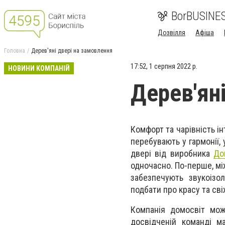
BorBUSINE
Дозвілля
Афіша
Головна
Дерев'яні двері на замовлення
17:52, 1 серпня 2022 р.
НОВИНИ КОМПАНІЙ
Дерев'ян
Комфорт та чарівність і
перебувають у гармонії,
двері від виробника
До
одночасно. По-перше, мі
забезпечують звукоізо
подбати про красу та сві
Компанія домосвіт мож
досвідченій команді м