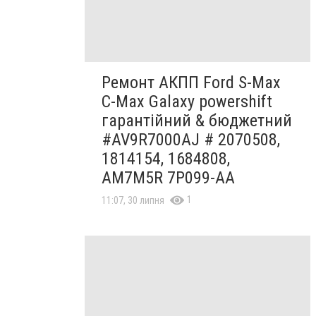
Ремонт АКПП Ford S-Max
C-Max Galaxy powershift
гарантійний & бюджетний
#AV9R7000AJ # 2070508,
1814154, 1684808,
AM7M5R 7P099-AA
1
11:07, 30 липня