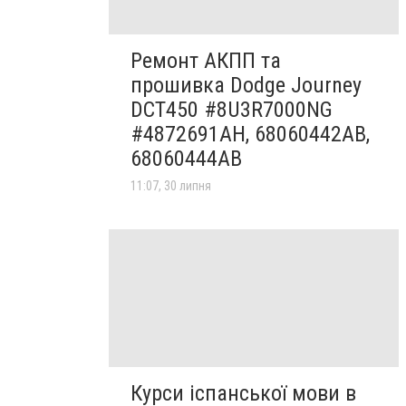
Ремонт АКПП та
прошивка Dodge Journey
DCT450 #8U3R7000NG
#4872691AH, 68060442AB,
68060444AB
11:07, 30 липня
Курси іспанської мови в