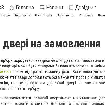
SS
Головна
Новини
Довідник
Погода
Карта міста
Оголошення
Нерухомість
Фотозвіти
Вака
і двері на замовлення
нтер'єру формується завдяки безлічі деталей. Тільки коли 
 у квартирі може бути створена бажана атмосфера. Міжкімн
мосвіт
також відіграють важливу роль. Вони виконують к
жкімнатні двері допомагають розмежувати простір кімнат; 
ляцію; по-третє, купуючи дерев'яні двері на замовлен
жість вашого інтер'єру.
е запропонувати великий асортимент міжкімнатних две
айстрів, власній столярній фабриці та власній пилора