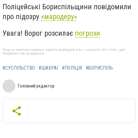
Поліцейські Бориспільщини повідомили
про підозру
«мародеру»
Увага! Ворог розсилає
погрози
Якщо ви помітили помилку, виділіть необхідний текст і натисніть Ctrl + Enter, щоб
повідомити про це редакцію
#СУСПІЛЬСТВО
#ШАХРАЇ
#ПОЛІЦІЯ
#БОРИСПІЛЬ
Головний редактор