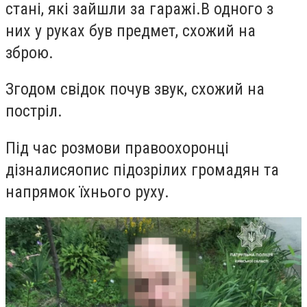
стані, які зайшли за гаражі
.
В одного з
них
у руках
був
предмет, схожий на
зброю.
Згодом свідок
почув звук, схожий на
постріл.
Під час розмови правоохоронці
дізналис
я
опис
підозрілих
громадян та
напрямок їхнього руху.