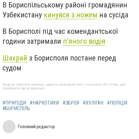
В Бориспільському районі громадянин
Узбекистану
кинувся з ножем
на сусіда
В Борисполі під час комендантської
години затримали
п’яного водія
Шахрай
з Борисполя постане перед
судом
Якщо ви помітили помилку, виділіть необхідний текст і натисніть Ctrl + Enter, щоб
повідомити про це редакцію
#ПРИГОДИ
#НАРКОТИКИ
#ЗБРОЯ
#ХУЛІГАН
#ПОЛІЦІЯ
#БОРИСПІЛЬ
Головний редактор