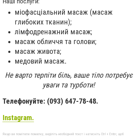
Наші послуги:
міофасціальний масаж (масаж
глибоких тканин);
лімфодренажний масаж;
масаж обличчя та голови;
масаж живота;
медовий масаж.
Не варто терпіти біль, ваше тіло потребує
уваги та турботи!
Телефонуйте: (093) 647-78-48.
Instagram.
Якщо ви помітили помилку, виділіть необхідний текст і натисніть Ctrl + Enter, щоб