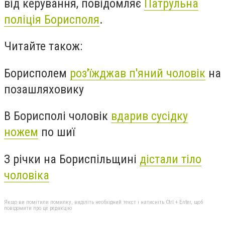
від керування, повідомляє
Патрульна
поліція Борисполя
.
Читайте також:
Борисполем
роз'їжджав п'яний чоловік
на
позашляховику
В Борисполі чоловік
вдарив сусідку
ножем
по шиї
З річки на Бориспільщині
дістали тіло
чоловіка
Якщо ви помітили помилку, виділіть необхідний текст і натисніть Ctrl + Enter, щоб
повідомити про це редакцію