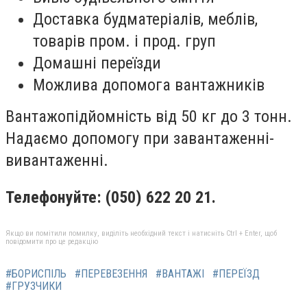
Доставка будматеріалів, меблів,
товарів пром. і прод. груп
Домашні переїзди
Можлива допомога вантажників
Вантажопідйомність від 50 кг до 3 тонн.
Надаємо допомогу при завантаженні-
вивантаженні.
Телефонуйте: (050) 622 20 21.
Якщо ви помітили помилку, виділіть необхідний текст і натисніть Ctrl + Enter, щоб
повідомити про це редакцію
#БОРИСПІЛЬ
#ПЕРЕВЕЗЕННЯ
#ВАНТАЖІ
#ПЕРЕЇЗД
#ГРУЗЧИКИ