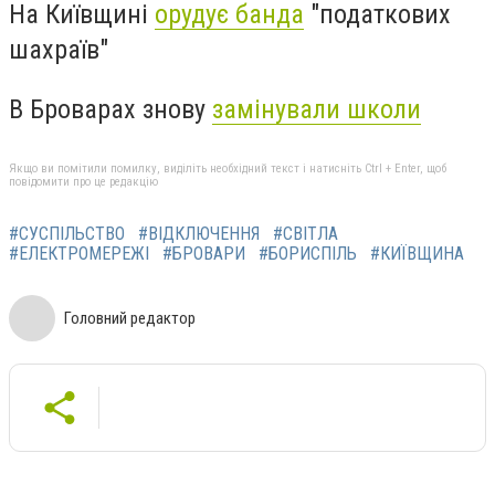
На Київщині
орудує банда
"податкових
шахраїв"
В Броварах знову
замінували школи
Якщо ви помітили помилку, виділіть необхідний текст і натисніть Ctrl + Enter, щоб
повідомити про це редакцію
#СУСПІЛЬСТВО
#ВІДКЛЮЧЕННЯ
#СВІТЛА
#ЕЛЕКТРОМЕРЕЖІ
#БРОВАРИ
#БОРИСПІЛЬ
#КИЇВЩИНА
Головний редактор