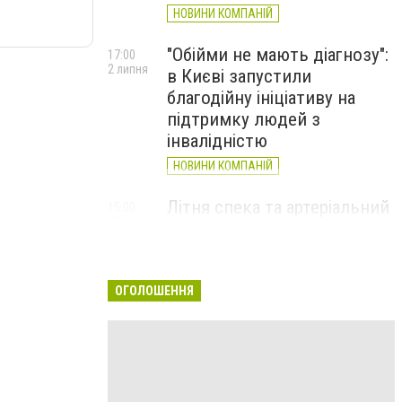
НОВИНИ КОМПАНІЙ
"Обійми не мають діагнозу":
17:00
2 липня
в Києві запустили
благодійну ініціативу на
підтримку людей з
інвалідністю
НОВИНИ КОМПАНІЙ
Літня спека та артеріальний
15:00
22 червня
тиск: як захистити судини
та коли потрібен лікар
НОВИНИ КОМПАНІЙ
ОГОЛОШЕННЯ