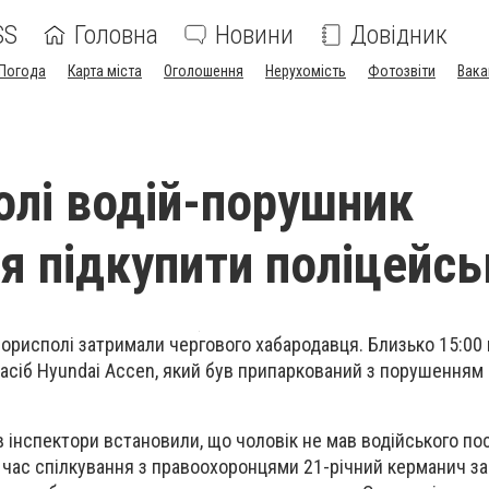
SS
Головна
Новини
Довідник
Погода
Карта міста
Оголошення
Нерухомість
Фотозвіти
Вака
олі водій-порушник
я підкупити поліцейсь
 Борисполі затримали чергового хабародавця. Близько 15:00
асіб Hyundai Accen, який був припаркований з порушенням
в інспектори встановили, що чоловік не мав водійського по
Під час спілкування з правоохоронцями 21-річний керманич 