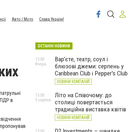
нсії
Авто / Мото
Слава Україні!
ОСТАННІ НОВИНИ
Вар’єте, театр, соул і
13:00
Вчора
блюзові джеми: серпень у
ких
Caribbean Club і Pepper's Club
НОВИНИ КОМПАНІЙ
 патрульні
Літо на Співочому: до
15:00
 ПДР в
5 серпня
столиці повертається
традиційна виставка квітів
НОВИНИ КОМПАНІЙ
свідчення
запропонував
D2 Investments – швидке
13:00