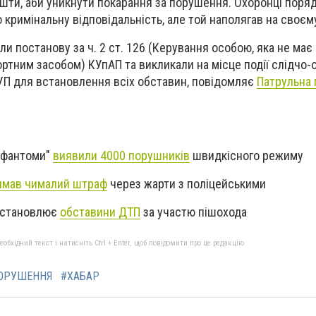
шти, аби уникнути покарання за порушення. Охоронці поря
 кримінальну відповідальність, але той наполягав на своєм
ли постанову за ч. 2 ст. 126 (Керування особою, яка не має
ртним засобом) КУпАП та викликали на місце події слідчо-
УП для встановлення всіх обставин, повідомляє
Патрульна 
 "фантоми"
виявили 4000 порушників
швидкісного режиму
имав чималий штраф
через жарти з поліцейськими
встановлює
обставини ДТП
за участю пішохода
бхідний текст і натисніть Ctrl + Enter, щоб повідомити про це редакцію
ОРУШЕННЯ
#ХАБАР