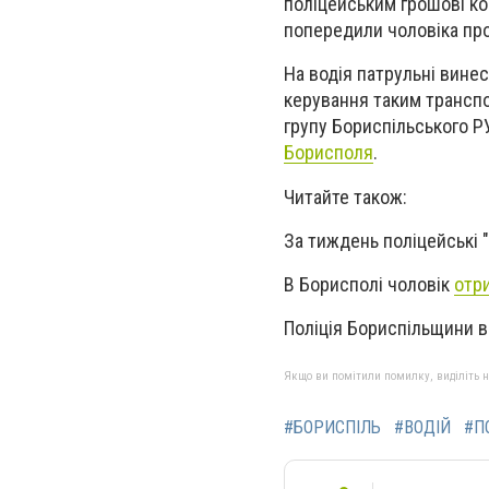
поліцейським грошові ко
попередили чоловіка про
На водія патрульні винес
керування таким транспо
групу Бориспільського Р
Борисполя
.
Читайте також:
За тиждень поліцейські
В Борисполі чоловік
отр
Поліція Бориспільщини 
Якщо ви помітили помилку, виділіть нео
#БОРИСПІЛЬ
#ВОДІЙ
#П