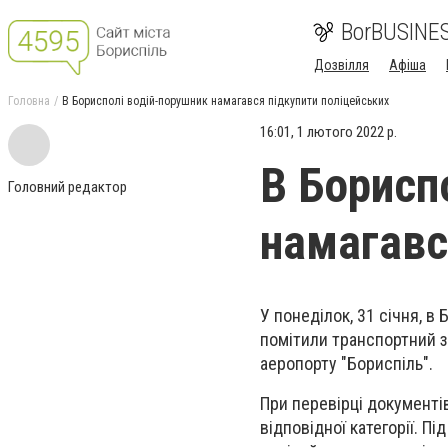
BorBUSINE
Дозвілля
Афіша
Головна
В Борисполі водій-порушник намагався підкупити поліцейських
16:01, 1 лютого 2022 р.
В Борисп
Головний редактор
намагавс
У понеділок, 31 січня, в
помітили транспортний з
аеропорту "Бориспіль".
При перевірці документі
відповідної категорії. 