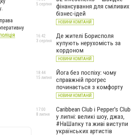
дку
5 серпня
фінансування для сміливих
у.
бізнес-ідей
 права
НОВИНИ КОМПАНІЙ
оперативну
поліція
Де жителі Борисполя
16:42
3 серпня
купують нерухомість за
кордоном
НОВИНИ КОМПАНІЙ
Йога без поспіху: чому
18:44
15 липня
справжній прогрес
починається з комфорту
НОВИНИ КОМПАНІЙ
Caribbean Club і Pepper's Club
17:00
8 липня
у липні: великі шоу, джаз,
#НаШапку та живі виступи
українських артистів