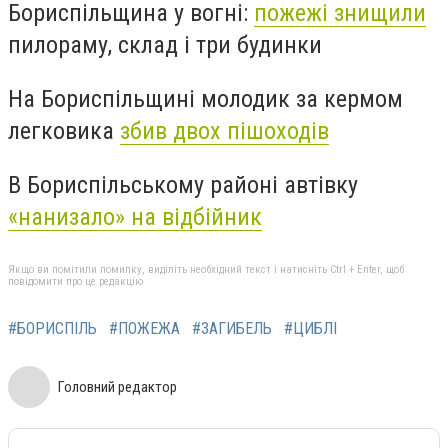
Бориспільщина у вогні:
пожежі знищили
пилораму, склад і три будинки
На Бориспільщині молодик за кермом
легковика
збив двох пішоходів
В Бориспільському районі автівку
«нанизало» на відбійник
Якщо ви помітили помилку, виділіть необхідний текст і натисніть Ctrl + Enter, щоб
повідомити про це редакцію
#БОРИСПІЛЬ
#ПОЖЕЖА
#ЗАГИБЕЛЬ
#ЦИБЛІ
Головний редактор