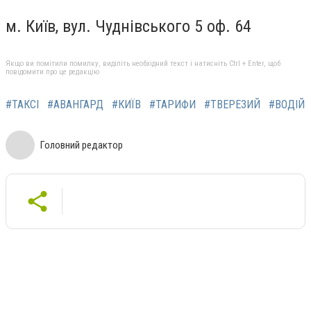
м. Київ, вул. Чуднівського 5 оф. 64
Якщо ви помітили помилку, виділіть необхідний текст і натисніть Ctrl + Enter, щоб
повідомити про це редакцію
#ТАКСІ
#АВАНГАРД
#КИЇВ
#ТАРИФИ
#ТВЕРЕЗИЙ
#ВОДІЙ
Головний редактор