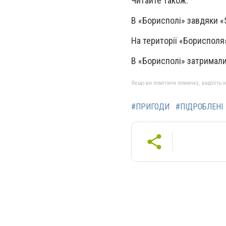
Читайте також:
В «Борисполі» завдяки 
На території «Бориспол
В «Борисполі» затримали
Якщо ви помітили помилку, виділіть нео
#ПРИГОДИ
#ПІДРОБЛЕНІ