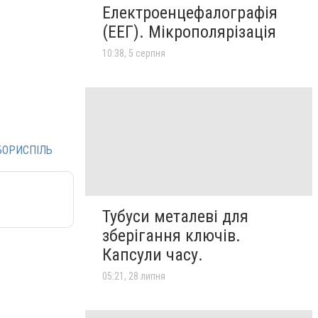
Електроенцефалографія
(ЕЕГ). Мікрополярізація
10:38, 5 серпня
БОРИСПІЛЬ
Тубуси металеві для
зберігання ключів.
Капсули часу.
05:21, 28 липня