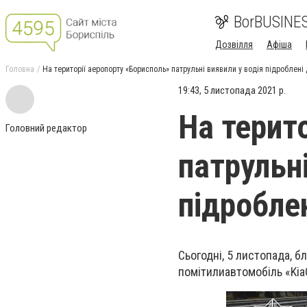
BorBUSINE
Дозвілля
Афіша
Головна
На території аеропорту «Борисполь» патрульні виявили у водія підроблені
19:43, 5 листопада 2021 р.
На терит
Головний редактор
патрульні
підробле
Сьогодні, 5 листопада, б
помітилиавтомобіль «
Kia