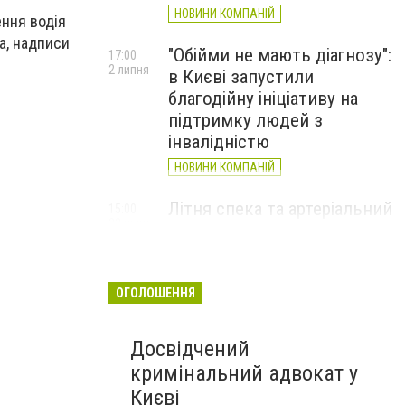
НОВИНИ КОМПАНІЙ
ення водія
а, надписи
"Обійми не мають діагнозу":
17:00
2 липня
в Києві запустили
благодійну ініціативу на
підтримку людей з
інвалідністю
НОВИНИ КОМПАНІЙ
Літня спека та артеріальний
15:00
22 червня
тиск: як захистити судини
та коли потрібен лікар
НОВИНИ КОМПАНІЙ
ОГОЛОШЕННЯ
Досвідчений
кримінальний адвокат у
Києві