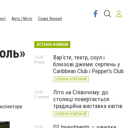
нсії
Авто / Мото
Слава Україні!
ОСТАННІ НОВИНИ
поль»
Вар’єте, театр, соул і
13:00
Вчора
блюзові джеми: серпень у
Caribbean Club і Pepper's Club
НОВИНИ КОМПАНІЙ
Літо на Співочому: до
15:00
5 серпня
столиці повертається
традиційна виставка квітів
 інспектори
НОВИНИ КОМПАНІЙ
D2 Investments – швидке
13:00