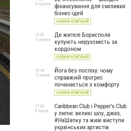
5 серпня
фінансування для сміливих
бізнес-ідей
НОВИНИ КОМПАНІЙ
Де жителі Борисполя
16:42
3 серпня
купують нерухомість за
кордоном
НОВИНИ КОМПАНІЙ
Йога без поспіху: чому
18:44
15 липня
справжній прогрес
починається з комфорту
НОВИНИ КОМПАНІЙ
Caribbean Club і Pepper's Club
17:00
8 липня
у липні: великі шоу, джаз,
#НаШапку та живі виступи
українських артистів