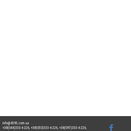
info@4595.com.ua
+38(044)333-4-226, +38(050)333-4-226, +38(097)333-4-226,