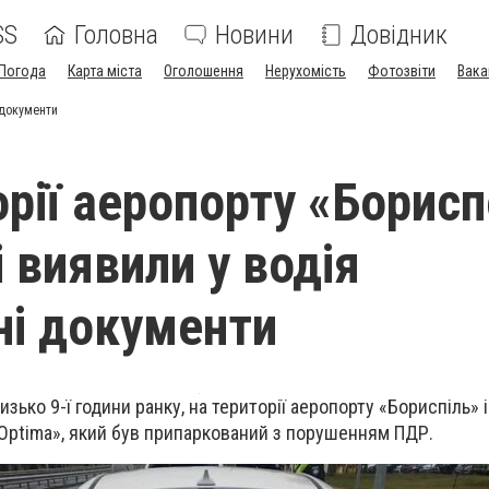
SS
Головна
Новини
Довідник
Погода
Карта міста
Оголошення
Нерухомість
Фотозвіти
Вака
 документи
орії аеропорту «Борис
 виявили у водія
ні документи
лизько 9-ї години ранку, на території аеропорту «Бориспіль»
Optima
», який був припаркований з порушенням ПДР.