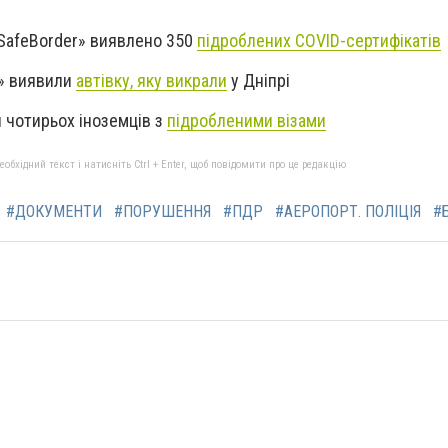
«SafeBorder» виявлено 350
підроблених COVID-сертифікатів
я» виявили
автівку, яку викрали
у Дніпрі
 чотирьох іноземців з
підробленими візами
бхідний текст і натисніть Ctrl + Enter, щоб повідомити про це редакцію
#ДОКУМЕНТИ
#ПОРУШЕННЯ
#ПДР
#АЕРОПОРТ. ПОЛІЦІЯ
#