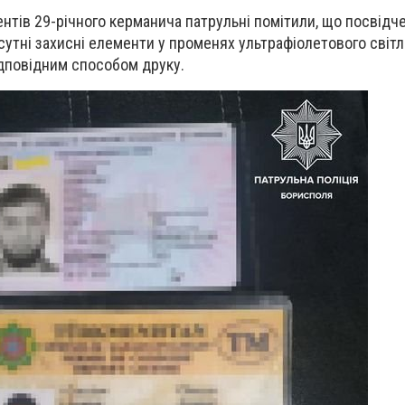
ентів 29-річного керманича патрульні помітили, що посвідч
дсутні захисні елементи у променях ультрафіолетового світл
ідповідним способом друку.