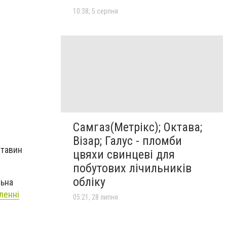
10:38, 5 серпня
Самгаз(Метрікс); Октава;
Візар; Галус - пломби
ставин
цвяхи свинцеві для
побутових лічильників
обліку
льна
ленні
05:21, 28 липня