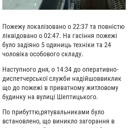
Пожежу локалізовано о 22:37 та повністю
ліквідовано о 02:47. На гасіння пожежі
було задіяно 5 одиниць техніки та 24
чоловіка особового складу.
Наступного дня,
о 14:34 до оперативно-
диспетчерської служби надійш
ов
виклик
що до
пожеж
і
в приватному житловому
будинку
на
вул
иці
Шептицького.
По прибуттю
,
рятувальниками
було
встановлено, що виникло загорання в