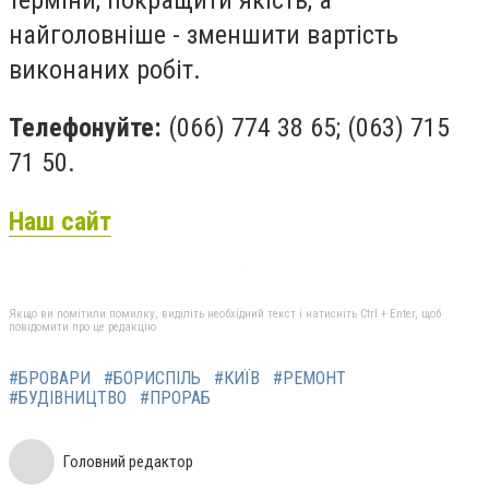
найголовніше - зменшити вартість
виконаних робіт.
Телефонуйте:
(066) 774 38 65; (063) 715
71 50.
Наш сайт
Якщо ви помітили помилку, виділіть необхідний текст і натисніть Ctrl + Enter, щоб
повідомити про це редакцію
#БРОВАРИ
#БОРИСПІЛЬ
#КИЇВ
#РЕМОНТ
#БУДІВНИЦТВО
#ПРОРАБ
Головний редактор