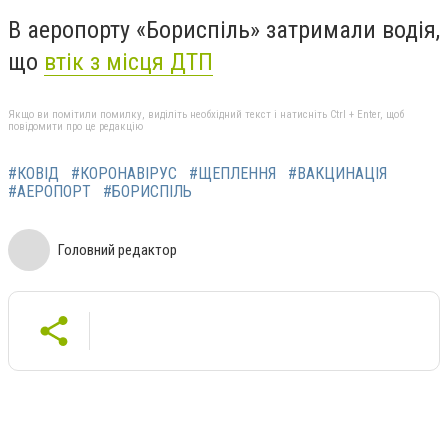
В аеропорту «Бориспіль» затримали водія,
що
втік з місця ДТП
Якщо ви помітили помилку, виділіть необхідний текст і натисніть Ctrl + Enter, щоб
повідомити про це редакцію
#КОВІД
#КОРОНАВІРУС
#ЩЕПЛЕННЯ
#ВАКЦИНАЦІЯ
#АЕРОПОРТ
#БОРИСПІЛЬ
Головний редактор