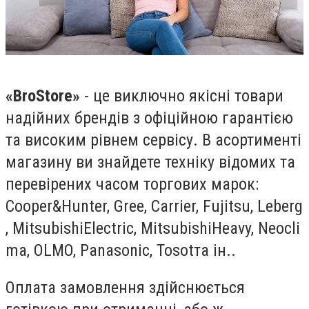
«BroStore»
- це виключно якісні товари
надійних брендів з офіційною гарантією
та високим рівнем сервісу. В асортименті
магазину ви знайдете техніку відомих та
перевірених часом торгових марок:
Cooper&Hunter,
Gree
,
Carrier
,
Fujitsu
,
Leberg
,
Mitsubishi
Electric
,
Mitsubishi
Heavy
,
Neocli
ma
,
OLMO
,
Panasonic
,
Tosot
та ін..
Оплата замовлення здійснюється