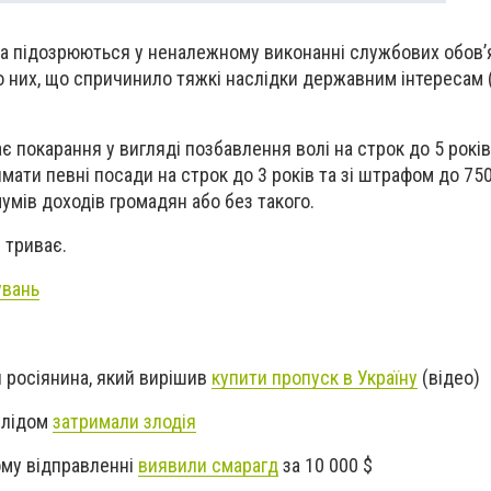
а підозрюються у неналежному виконанні службових обов’
 них, що спричинило тяжкі наслідки державним інтересам (ч
є покарання у вигляді позбавлення волі на строк до 5 років
мати певні посади на строк до 3 років та зі штрафом до 75
умів доходів громадян або без такого.
 триває.
увань
 росіянина, який вирішив
купити пропуск в Україну
(відео)
слідом
затримали злодія
ому відправленні
виявили смарагд
за 10 000 $