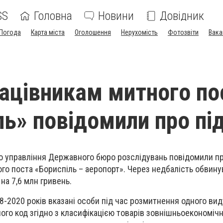
SS
Головна
Новини
Довідник
Погода
Карта міста
Оголошення
Нерухомість
Фотозвіти
Вака
ацівникам митного по
ль» повідомили про пі
го управління Державного бюро розслідувань повідомили пр
го поста «Бориспіль – аеропорт». Через недбалість обвин
на 7,6 млн гривень.
8-2020 років вказані особи під час розмитнення одного вид
ого код згідно з класифікацією товарів зовнішньоекономічн