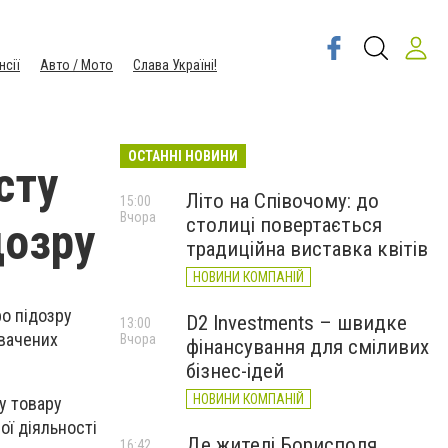
нсії
Авто / Мото
Слава Україні!
ОСТАННІ НОВИНИ
сту
Літо на Співочому: до
15:00
Вчора
столиці повертається
дозру
традиційна виставка квітів
НОВИНИ КОМПАНІЙ
о підозру
D2 Investments – швидке
13:00
увачених
Вчора
фінансування для сміливих
бізнес-ідей
НОВИНИ КОМПАНІЙ
у товару
ої діяльності
Де жителі Борисполя
16:42