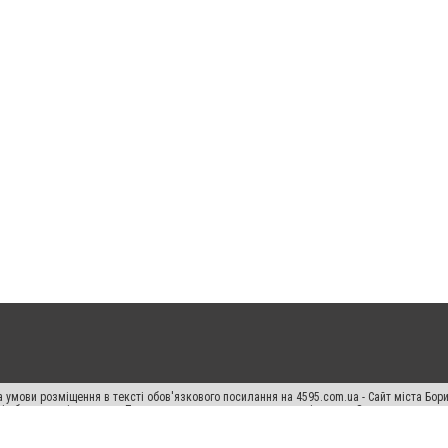
 умови розміщення в тексті обов'язкового посилання на 4595.com.ua - Сайт міста Бор
сті або в якості джерела. Порушення виняткових прав переслідується Законом.
ський спецпроєкт", "Політичні новини", "Пресреліз", "PR", "Офіційно", "Політична рек