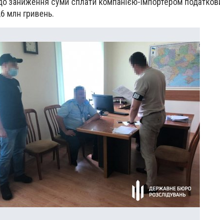
 до заниження суми сплати компанією-імпортером податков
,6 млн гривень.