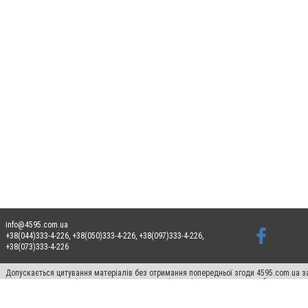
info@4595.com.ua
+38(044)333-4-226, +38(050)333-4-226, +38(097)333-4-226,
+38(073)333-4-226
Допускається цитування матеріалів без отримання попередньої згоди 4595.com.ua за
пошукових систем гіперпосилання на цитовані статті не нижче другого абзацу в тек
Матеріали з плашками "Новини компаній", "Промо", "Партнерський матеріал", "Партнер