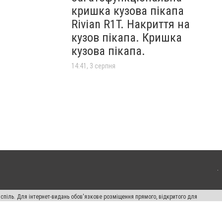
кришка кузова пікапа
Rivian R1T. Накриття на
кузов пікапа. Кришка
кузова пікапа.
14:41, 3 серпня
испіль. Для інтернет-видань обов'язкове розміщення прямого, відкритого для
лама" публікуються на правах реклами.