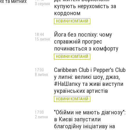
их та митних
3 серпня
купують нерухомість за
кордоном
НОВИНИ КОМПАНІЙ
Йога без поспіху: чому
18:44
15 липня
справжній прогрес
починається з комфорту
НОВИНИ КОМПАНІЙ
Caribbean Club і Pepper's Club
17:00
8 липня
у липні: великі шоу, джаз,
#НаШапку та живі виступи
українських артистів
НОВИНИ КОМПАНІЙ
"Обійми не мають діагнозу":
17:00
2 липня
в Києві запустили
благодійну ініціативу на