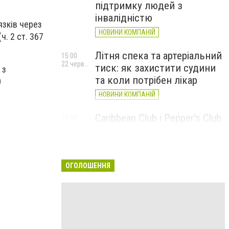
підтримку людей з
інвалідністю
язків через
НОВИНИ КОМПАНІЙ
. 2 ст. 367
Літня спека та артеріальний
15:00
22 червня
тиск: як захистити судини
 з
та коли потрібен лікар
0
НОВИНИ КОМПАНІЙ
Caribbean Club і Pepper's Club
17:00
5 червня
у червні: від вар'єте «Рояль»
до благодійних концертів
#НаШапку
ОГОЛОШЕННЯ
НОВИНИ КОМПАНІЙ