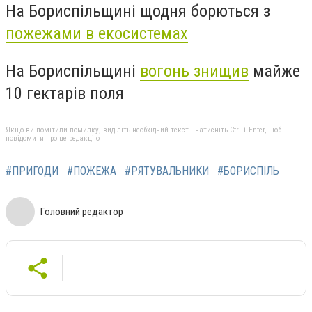
На Бориспільщині щодня борються з
пожежами в екосистемах
На Бориспільщині
вогонь знищив
майже
10 гектарів поля
Якщо ви помітили помилку, виділіть необхідний текст і натисніть Ctrl + Enter, щоб
повідомити про це редакцію
#ПРИГОДИ
#ПОЖЕЖА
#РЯТУВАЛЬНИКИ
#БОРИСПІЛЬ
Головний редактор