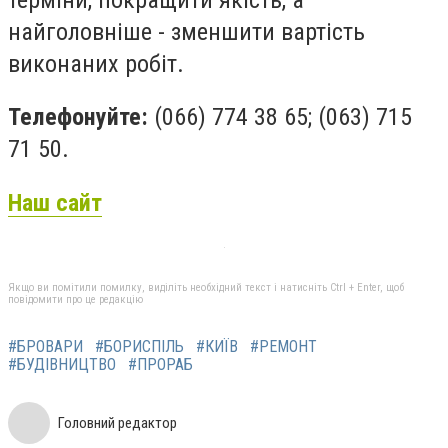
найголовніше - зменшити вартість
виконаних робіт.
Телефонуйте:
(066) 774 38 65; (063) 715
71 50.
Наш сайт
Якщо ви помітили помилку, виділіть необхідний текст і натисніть Ctrl + Enter, щоб
повідомити про це редакцію
#БРОВАРИ
#БОРИСПІЛЬ
#КИЇВ
#РЕМОНТ
#БУДІВНИЦТВО
#ПРОРАБ
Головний редактор