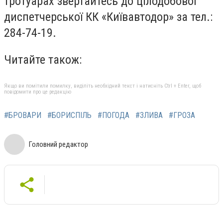
тротуарах звертайтесь до цілодобової
диспетчерської КК «Київавтодор» за тел.:
284-74-19.
Читайте також:
Якщо ви помітили помилку, виділіть необхідний текст і натисніть Ctrl + Enter, щоб
повідомити про це редакцію
#БРОВАРИ
#БОРИСПІЛЬ
#ПОГОДА
#ЗЛИВА
#ГРОЗА
Головний редактор