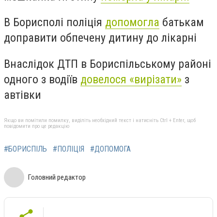
В Борисполі поліція
допомогла
батькам
доправити обпечену дитину до лікарні
Внаслідок ДТП в Бориспільському районі
одного з водіїв
довелося «вирізати»
з
автівки
Якщо ви помітили помилку, виділіть необхідний текст і натисніть Ctrl + Enter, щоб
повідомити про це редакцію
#БОРИСПІЛЬ
#ПОЛІЦІЯ
#ДОПОМОГА
Головний редактор