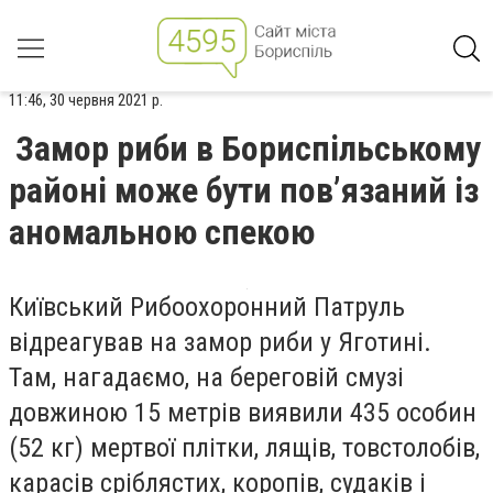
11:46, 30 червня 2021 р.
Замор риби в Бориспільському
районі може бути пов’язаний із
аномальною спекою
Київський Рибоохоронний Патруль
відреагував на замор риби у Яготині.
Там, нагадаємо, на береговiй смузi
довжиною 15 метрів виявили 435 особин
(52 кг) мертвої плітки, лящів, товстолобів,
карасів сріблястих, коропів, судаків і