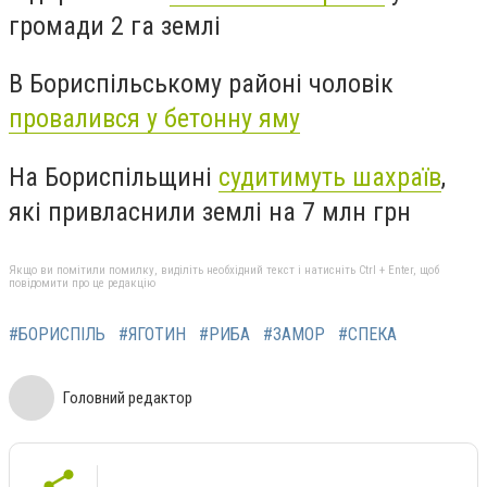
громади 2 га землі
В Бориспільському районі чоловік
провалився у бетонну яму
На Бориспільщині
судитимуть шахраїв
,
які привласнили землі на 7 млн грн
Якщо ви помітили помилку, виділіть необхідний текст і натисніть Ctrl + Enter, щоб
повідомити про це редакцію
#БОРИСПІЛЬ
#ЯГОТИН
#РИБА
#ЗАМОР
#СПЕКА
Головний редактор