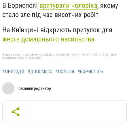
В Борисполі
врятували чоловіка
, якому
стало зле під час висотних робіт
На Київщині відкриють притулок для
жертв домашнього насильства
Якщо ви помітили помилку, виділіть необхідний текст і натисніть Ctrl + Enter, щоб
повідомити про це редакцію
#ПРИГОДИ
#ДОПОМОГА
#ПОЛІЦІЯ
#БОРИСПІЛЬ
Головний редактор