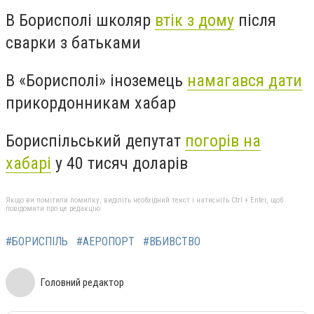
В Борисполі школяр
втік з дому
після
сварки з батьками
В «Борисполі» іноземець
намагався дати
прикордонникам хабар
Бориспільський депутат
погорів на
хабарі
у 40 тисяч доларів
Якщо ви помітили помилку, виділіть необхідний текст і натисніть Ctrl + Enter, щоб
повідомити про це редакцію
#БОРИСПІЛЬ
#АЕРОПОРТ
#ВБИВСТВО
Головний редактор