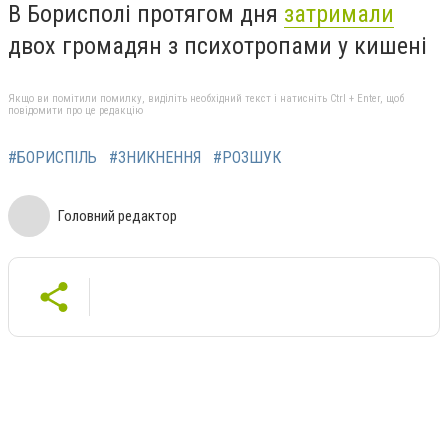
В Борисполі протягом дня
затримали
двох громадян з психотропами у кишені
Якщо ви помітили помилку, виділіть необхідний текст і натисніть Ctrl + Enter, щоб
повідомити про це редакцію
#БОРИСПІЛЬ
#ЗНИКНЕННЯ
#РОЗШУК
Головний редактор