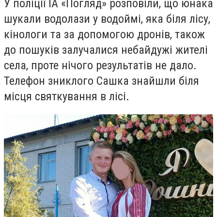
У поліції ІА «Погляд» розповіли, що юнака
шукали водолази у водоймі, яка біля лісу,
кінологи та за допомогою дронів, також
до пошуків залучалися небайдужі жителі
села, проте нічого результатів не дало.
Телефон зниклого Сашка знайшли біля
місця святкування в лісі.