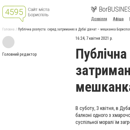
BorBUSINE
Дозвілля
Афіша
Головна
Публічна розпуста: серед затриманих в Дубаї дівчат – мешканка Бориспо
16:24, 7 квітня 2021 р.
Публічна
Головний редактор
затриман
мешканк
В суботу, 3 квітня, в Дуб
балконі одного з хмароч
суспільної моралі їм заг