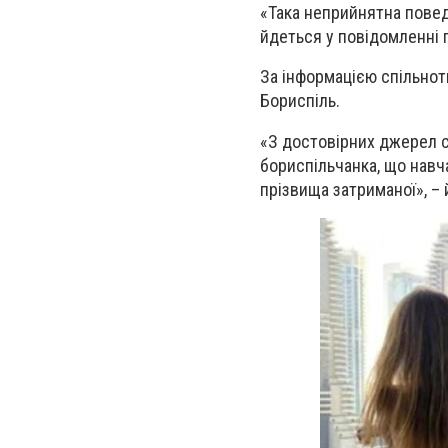
«Така неприйнятна поведі
йдеться у повідомленні п
За інформацією
спільно
Бориспіль.
«
З достовірних джерел с
бориспільчанка, що навча
прізвища затриманої
»
, –