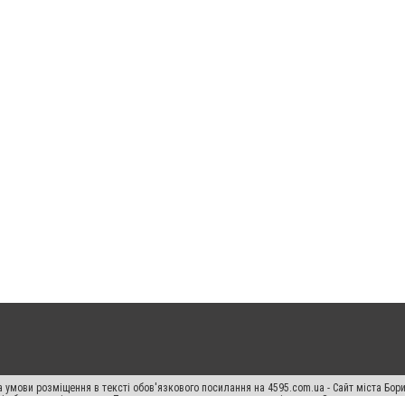
 умови розміщення в тексті обов'язкового посилання на 4595.com.ua - Сайт міста Бор
сті або в якості джерела. Порушення виняткових прав переслідується Законом.