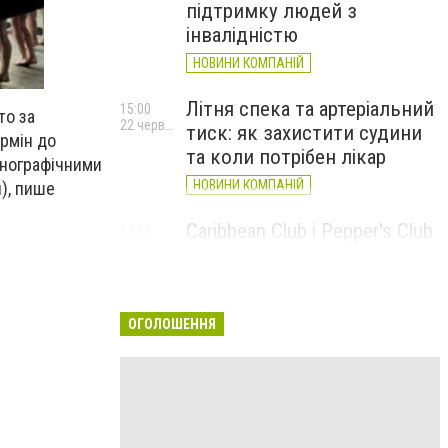
підтримку людей з
інвалідністю
НОВИНИ КОМПАНІЙ
Літня спека та артеріальний
15:00
то за
22 червня
тиск: як захистити судини
ермін до
та коли потрібен лікар
орнографічними
НОВИНИ КОМПАНІЙ
н), пише
Caribbean Club і Pepper's Club
17:00
5 червня
у червні: від вар'єте «Рояль»
до благодійних концертів
#НаШапку
ОГОЛОШЕННЯ
НОВИНИ КОМПАНІЙ