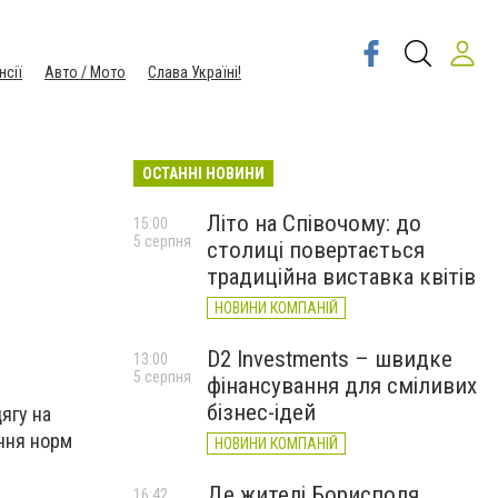
нсії
Авто / Мото
Слава Україні!
ОСТАННІ НОВИНИ
Літо на Співочому: до
15:00
5 серпня
столиці повертається
традиційна виставка квітів
НОВИНИ КОМПАНІЙ
D2 Investments – швидке
13:00
5 серпня
фінансування для сміливих
бізнес-ідей
дягу на
ення норм
НОВИНИ КОМПАНІЙ
Де жителі Борисполя
16:42