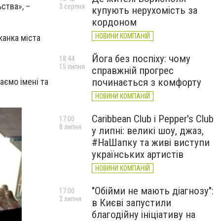
ства», –
3 серпня
купують нерухомість за
кордоном
НОВИНИ КОМПАНІЙ
канка
міста
Йога без поспіху: чому
18:44
15 липня
справжній прогрес
аємо імені та
починається з комфорту
НОВИНИ КОМПАНІЙ
Caribbean Club і Pepper's Club
17:00
8 липня
у липні: великі шоу, джаз,
#НаШапку та живі виступи
українських артистів
НОВИНИ КОМПАНІЙ
"Обійми не мають діагнозу":
17:00
2 липня
в Києві запустили
благодійну ініціативу на