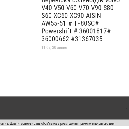
V40 V50 V60 V70 V90 S80
S60 XC60 XC90 AISIN
AW55-51 # TF80SC#
Powershift # 36001817#
36000662 #31367035
11:07, 30 липня
испіль. Для інтернет-видань обов'язкове розміщення прямого, відкритого для