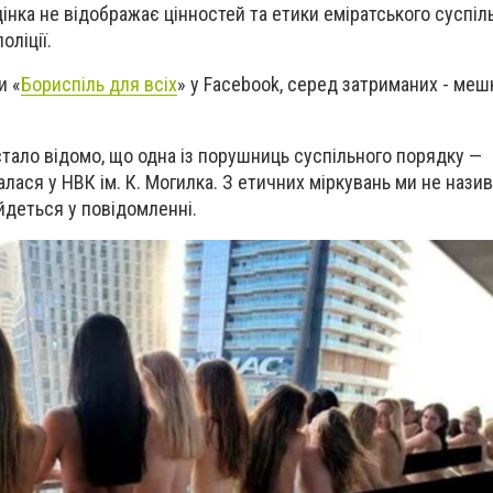
нка не відображає цінностей та етики еміратського суспіль
оліції.
ти
«
Бориспіль для всіх
» у
Facebook
, серед затриманих -
меш
тало відомо, що одна із порушниць суспільного порядку —
лася у НВК ім. К. Могилка. З етичних міркувань ми не назив
йдеться у повідомленні.