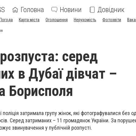
SS
Головна
Новини
Довідник
Погода
Карта міста
Оголошення
Нерухомість
Фотозвіти
Вака
ля
 розпуста: серед
их в Дубаї дівчат –
а Борисполя
аї поліція затримала групу жінок, які фотографувалися без о
осів. Серед затриманих – 11 громадянок України. За поруш
рожує звинувачення у публічній розпусті.