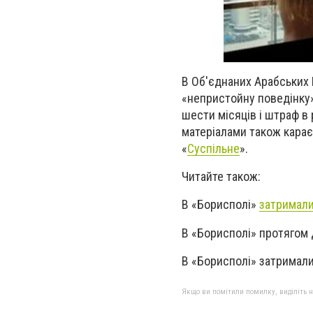
В Об'єднаних Арабських 
«непристойну поведінку»
шести місяців і штраф в 
матеріалами також карає
«
Суспільне
».
Читайте також:
В «Борисполі»
затримал
В «Борисполі» протягом
В «Борисполі» затримали
Якщо ви помітили помилку, виділіть нео