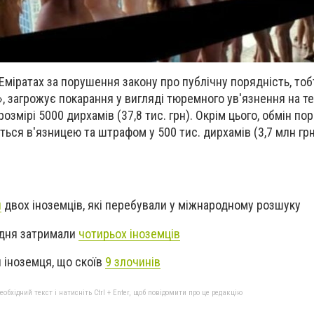
Еміратах за порушення закону про публічну порядність, тоб
, загрожує покарання у вигляді тюремного ув'язнення на т
розмірі 5000 дирхамів (37,8 тис. грн). Окрім цього, обмін п
ться в'язницею та штрафом у 500 тис. дирхамів (3,7 млн гр
и
двох іноземців, які перебували у міжнародному розшуку
 дня затримали
чотирьох іноземців
 іноземця, що скоїв
9 злочинів
бхідний текст і натисніть Ctrl + Enter, щоб повідомити про це редакцію