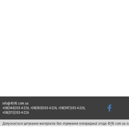
info@4595.com.ua
+38(044)333-4-226, +38(050)333-4-226, +38(097)333-4-226,
+38(073)333-4-226
Допускається цитування матеріалів без отримання попередньої згоди 4595.com.ua за
пошукових систем гіперпосилання на цитовані статті не нижче другого абзацу в тек