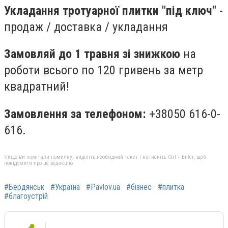
Укладання тротуарної плитки "під ключ"
-
продаж / доставка / укладання
Замовляй до 1 травня зі знижкою
на
роботи всього по 120 гривень за метр
квадратний!
Замовлення за телефоном:
+38050 616-0-
616.
Якщо ви помітили помилку, виділіть необхідний текст і натисніть Ctrl + Enter, щоб
повідомити про це редакцію
#Бердянськ
#Україна
#Pavlov.ua
#бізнес
#плитка
#благоустрій