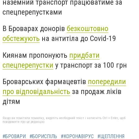
наземний транспорт працюватиме за
спецперепустками
В Броварах донорів
безкоштовно
обстежують
на антитіла до Covid-19
Киянам пропонують
придбати
спецперепустки
у транспорт за 100 грн
Броварських фармацевтів
попередили
про відповідальність
за продаж ліків
дітям
Якщо ви помітили помилку, виділіть необхідний текст і натисніть Ctrl + Enter, щоб
повідомити про це редакцію
#БРОВАРИ
#БОРИСПІЛЬ
#КОРОНАВІРУС
#ЩЕПЛЕННЯ