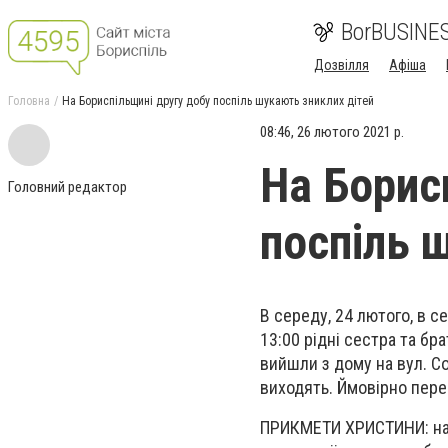
BorBUSINE
Дозвілля
Афіша
Головна
На Бориспільщині другу добу поспіль шукають зниклих дітей
08:46, 26 лютого 2021 р.
На Борис
Головний редактор
поспіль 
В середу, 24 лютого, в
с
е
13:00 рідні сестра та бра
вийшли з дому на вул.
Со
виходять. Ймовірно пере
ПРИКМЕТИ ХРИСТИНИ: на в