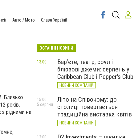
нсії
Авто / Мото
Слава Україні!
ОСТАННІ НОВИНИ
Вар’єте, театр, соул і
13:00
блюзові джеми: серпень у
Caribbean Club і Pepper's Club
НОВИНИ КОМПАНІЙ
й. Близько
Літо на Співочому: до
15:00
12 років,
5 серпня
столиці повертається
к з рідними не
традиційна виставка квітів
НОВИНИ КОМПАНІЙ
темне,
D2 Investments – швидке
13:00