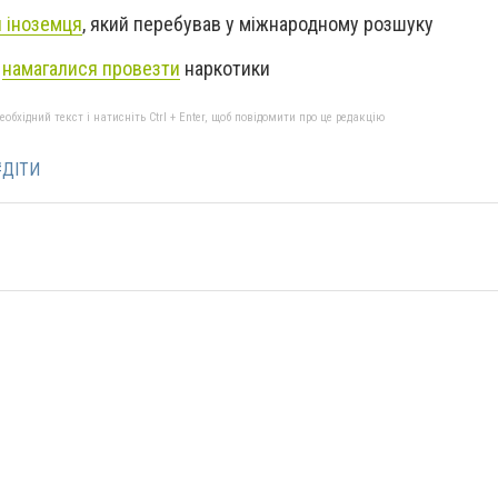
 іноземця
, який перебував у міжнародному розшуку
ю
намагалися провезти
наркотики
бхідний текст і натисніть Ctrl + Enter, щоб повідомити про це редакцію
#ДІТИ