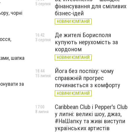
.
5 серпня
фінансування для сміливих
бізнес-ідей
ору, чорні
НОВИНИ КОМПАНІЙ
Де жителі Борисполя
16:42
осся,
3 серпня
купують нерухомість за
кордоном
ками, шапка
НОВИНИ КОМПАНІЙ
Йога без поспіху: чому
18:44
15 липня
справжній прогрес
фонувати за
починається з комфорту
НОВИНИ КОМПАНІЙ
Caribbean Club і Pepper's Club
17:00
8 липня
у липні: великі шоу, джаз,
#НаШапку та живі виступи
українських артистів