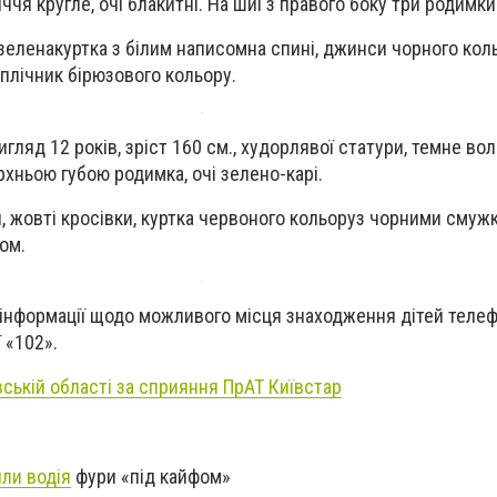
чя кругле, очі блакитні. На шиї з правого боку три родимки
еленакуртка з білим написомна спині, джинси чорного коль
аплічник бірюзового кольору.
ляд 12 років, зріст 160 см., худорлявої статури, темне вол
рхньою губою родимка, очі зелено-карі.
 жовті кросівки, куртка червоного кольоруз чорними смуж
ом.
 інформації щодо можливого місця знаходження дітей теле
 «102».
вській області за сприяння ПрАТ Київстар
ли водія
фури «під кайфом»