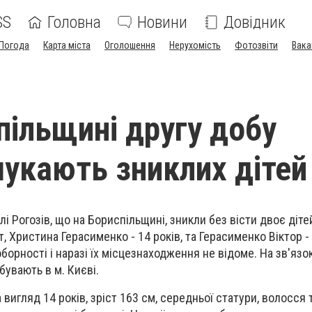
SS
Головна
Новини
Довідник
Погода
Карта міста
Оголошення
Нерухомість
Фотозвіти
Вака
пільщині другу добу
шукають зниклих дітей
лі
Рогозів,
що на Бориспільщині, зникли без вісти двоє діте
т, Христина Герасименко - 14 років, та Герасименко Віктор - 
борності і наразі їх місцезнаходження не відоме. На зв'язо
бувають в м. Києві.
игляд 14 років, зріст 163 см, середньої статури, волосся 