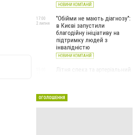
НОВИНИ КОМПАНІЙ
"Обійми не мають діагнозу":
17:00
2 липня
в Києві запустили
благодійну ініціативу на
підтримку людей з
інвалідністю
НОВИНИ КОМПАНІЙ
Літня спека та артеріальний
15:00
22 червня
тиск: як захистити судини
та коли потрібен лікар
НОВИНИ КОМПАНІЙ
ОГОЛОШЕННЯ