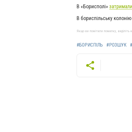
В «Борисполі»
затримали
В бориспільську колоні
Якщо ви помітили помилку, виділіть нео
#БОРИСПІЛЬ
#РОЗШУК