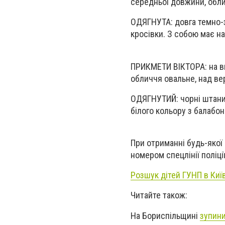
середньої довжини, облич
ОДЯГНУТА: довга темно-з
кросівки. З собою має н
ПРИКМЕТИ ВІКТОРА: на виг
обличчя овальне, над ве
ОДЯГНУТИЙ: чорні штани,
білого кольору з балабон
При отриманні будь-якої
номером спецлінії поліції
Розшук дітей ГУНП в Киї
Читайте також:
На Бориспільщині
зупини