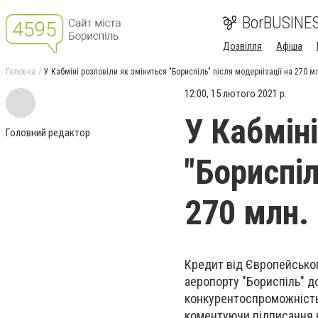
BorBUSINE
Дозвілля
Афіша
Головна
У Кабміні розповіли як зміниться "Бориспіль" після модернізації на 270 м
12:00, 15 лютого 2021 р.
У Кабмін
Головний редактор
"Бориспіл
270 млн.
Кредит від Європейськог
аеропорту "Бориспіль" д
конкурентоспроможність 
коментуючи підписання к