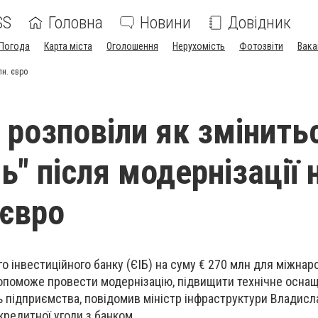
SS
Головна
Новини
Довідник
Погода
Карта міста
Оголошення
Нерухомість
Фотозвіти
Вака
лн. євро
і розповіли як змінить
ь" після модернізації 
 євро
о інвестиційного банку (ЄІБ) на суму € 270 млн для міжнар
опоможе провести модернізацію, підвищити технічне оснащ
підприємства, повідомив міністр інфраструктури Владисла
редитної угоди з банком.