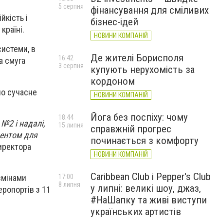
5 серпня
фінансування для сміливих
йкість і
бізнес-ідей
країні.
НОВИНИ КОМПАНІЙ
системи, в
Де жителі Борисполя
16:42
а смуга
3 серпня
купують нерухомість за
кордоном
но сучасне
НОВИНИ КОМПАНІЙ
Йога без поспіху: чому
18:44
№2 і надалі,
15 липня
справжній прогрес
ментом для
починається з комфорту
директора
НОВИНИ КОМПАНІЙ
Caribbean Club і Pepper's Club
 змінами
17:00
8 липня
у липні: великі шоу, джаз,
еропортів з 11
#НаШапку та живі виступи
українських артистів