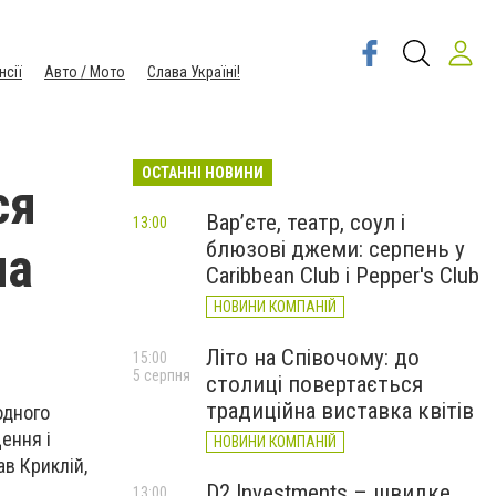
нсії
Авто / Мото
Слава Україні!
ОСТАННІ НОВИНИ
ся
Вар’єте, театр, соул і
13:00
блюзові джеми: серпень у
на
Caribbean Club і Pepper's Club
НОВИНИ КОМПАНІЙ
Літо на Співочому: до
15:00
5 серпня
столиці повертається
традиційна виставка квітів
одного
ення і
НОВИНИ КОМПАНІЙ
в Криклій,
D2 Investments – швидке
13:00