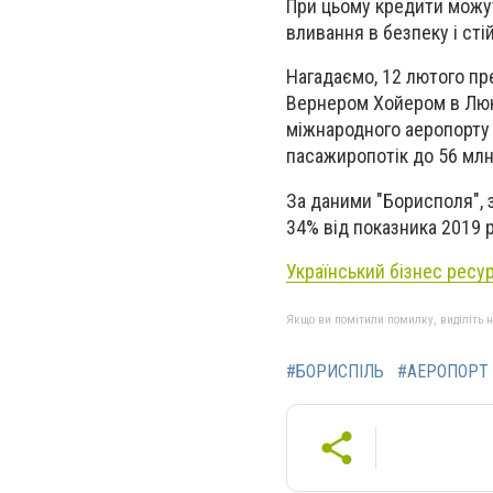
При цьому кредити можут
вливання в безпеку і сті
Нагадаємо, 12 лютого пр
Вернером Хойером в Люкс
міжнародного аеропорту 
пасажиропотік до 56 млн 
За даними "Борисполя", 
34% від показника 2019 р
Український бізнес ресу
Якщо ви помітили помилку, виділіть нео
#БОРИСПІЛЬ
#АЕРОПОРТ