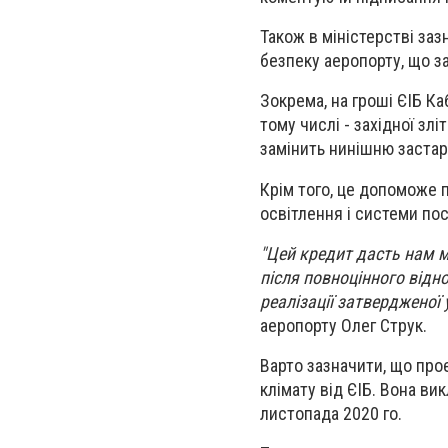
Також в міністерстві заз
безпеку аеропорту, що з
Зокрема, на гроші ЄІБ К
тому числі - західної зл
замінить нинішню застар
Крім того, це допоможе 
освітлення і системи по
"Цей кредит дасть нам м
після повноцінного відн
реалізації затвердженої
аеропорту Олег Струк.
Варто зазначити, що прое
клімату від ЄІБ. Вона ви
листопада 2020 го.