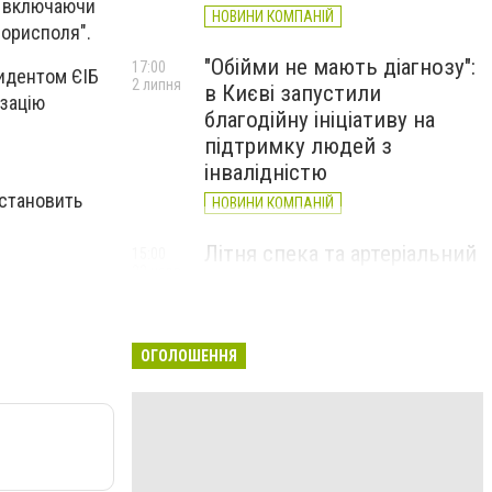
, включаючи
НОВИНИ КОМПАНІЙ
Борисполя".
"Обійми не мають діагнозу":
17:00
зидентом ЄІБ
2 липня
в Києві запустили
ізацію
благодійну ініціативу на
підтримку людей з
інвалідністю
 становить
НОВИНИ КОМПАНІЙ
Літня спека та артеріальний
15:00
22 червня
тиск: як захистити судини
та коли потрібен лікар
НОВИНИ КОМПАНІЙ
ОГОЛОШЕННЯ