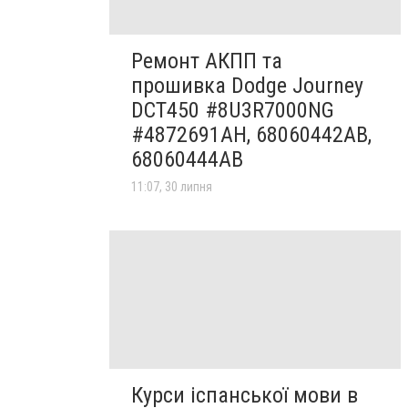
Ремонт АКПП та
прошивка Dodge Journey
DCT450 #8U3R7000NG
#4872691AH, 68060442AB,
68060444AB
11:07, 30 липня
Курси іспанської мови в