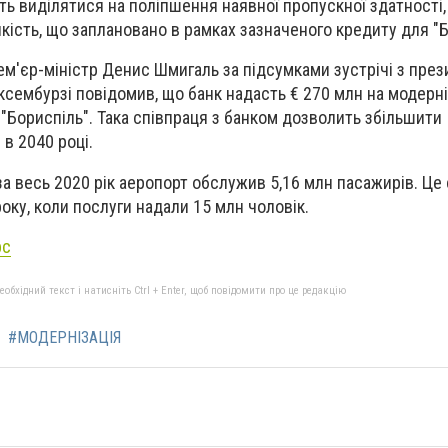
ь виділятися на поліпшення наявної пропускної здатності
йкість, що заплановано в рамках зазначеного кредиту для "
ем'єр-міністр Денис Шмигаль за підсумками зустрічі з пре
ембурзі повідомив, що банк надасть € 270 млн на модерн
"Бориспіль". Така співпраця з банком дозволить збільшити
в 2040 році.
за весь 2020 рік аеропорт обслужив 5,16 млн пасажирів. Це
оку, коли послуги надали 15 млн чоловік.
рс
бхідний текст і натисніть Ctrl + Enter, щоб повідомити про це редакцію
#МОДЕРНІЗАЦІЯ