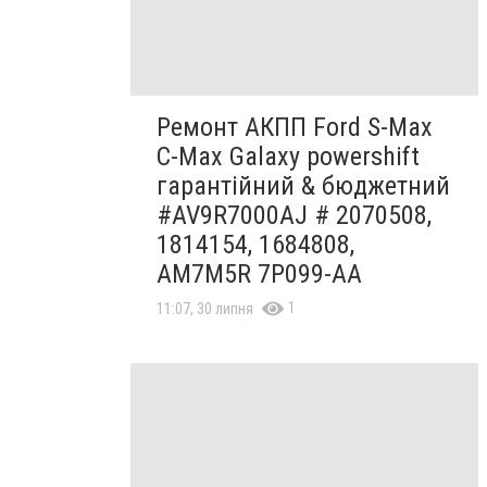
Ремонт АКПП Ford S-Max
C-Max Galaxy powershift
гарантійний & бюджетний
#AV9R7000AJ # 2070508,
1814154, 1684808,
AM7M5R 7P099-AA
1
11:07, 30 липня