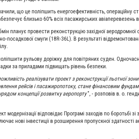
начили, що це поліпшить енергоефективність, операційну сті
абезпечує близько 60% всіх пасажирських авіаперевезень в 
абмін планує провести реконструкцію західної аеродромної 
ітно-посадкової смуги (18R-36L). В результаті відремонтован
ілу.
поліпшити рульову доріжку для повітряних суден. Одночас
садки за приладами підвищать рівень безпеки.
ожливість реалізувати проект з реконструкції льотної зони 
овлення рейсів і пасажиропотоку, стане фінансовим фунда
 урядом концепції розвитку аеропорту
", - розповів в. о. ген
кт модернізації відповідає Програмі заходів по боротьбі зі
ключає нові інвестиції в розширення пропускної здатності а