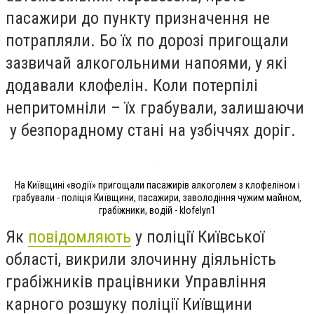
пасажири до пункту призначення не
потрапляли. Бо їх по дорозі пригощали
зазвичай алкогольними напоями, у які
додавали клофелін. Коли потерпілі
непритомніли – їх грабували, залишаючи
у безпорадному стані на узбіччях доріг.
На Київщині «водії» пригощали пасажирів алкоголем з клофеліном і
грабували - поліція Київщини, пасажири, заволодіння чужим майном,
грабіжники, водій - klofelyn1
Як
повідомляють
у поліції Київської
області, викрили злочинну діяльність
грабіжників працівники Управління
карного розшуку поліції Київщини