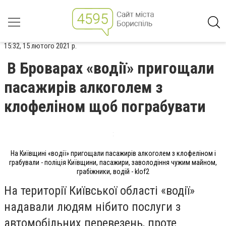
15:32, 15 лютого 2021 р.
В Броварах «водії» пригощали
пасажирів алкоголем з
клофеліном щоб пограбувати
На Київщині «водії» пригощали пасажирів алкоголем з клофеліном і
грабували - поліція Київщини, пасажири, заволодіння чужим майном,
грабіжники, водій - klof2
На території Київської області «водії»
надавали людям нібито послуги з
автомобільних перевезень, проте