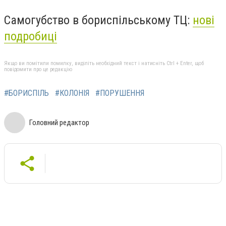
Самогубство в бориспільському ТЦ:
нові
подробиці
Якщо ви помітили помилку, виділіть необхідний текст і натисніть Ctrl + Enter, щоб
повідомити про це редакцію
#БОРИСПІЛЬ
#КОЛОНІЯ
#ПОРУШЕННЯ
Головний редактор