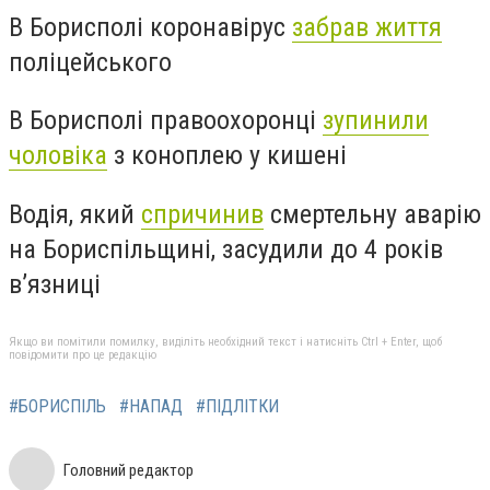
В Борисполі коронавірус
забрав життя
поліцейського
В Борисполі правоохоронці
зупинили
чоловіка
з коноплею у кишені
Водія, який
спричинив
смертельну аварію
на Бориспільщині, засудили до 4 років
в’язниці
Якщо ви помітили помилку, виділіть необхідний текст і натисніть Ctrl + Enter, щоб
повідомити про це редакцію
#БОРИСПІЛЬ
#НАПАД
#ПІДЛІТКИ
Головний редактор