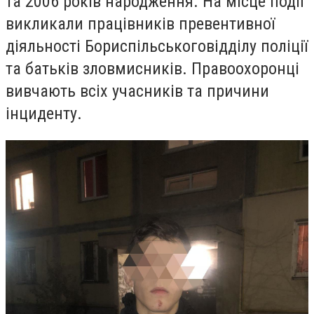
та 2006 років народження. На місце події
викликали працівників превентивної
діяльності Бориспільськоговідділу поліції
та батьків зловмисників. Правоохоронці
вивчають всіх учасників та причини
інциденту.