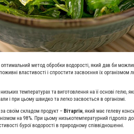
 оптимальний метод обробки водорості, який дав би можли
 поживні властивості і спростити засвоєння їх організмом л
 низьких температурах та виготовлення на її основі гелю, як
рали і при цьому швидко та легко засвоється в організмі.
 за своїм складом продукт –
Вітаргін
, який має гелеву конс
нізмом на 98%. При цьому низькотемпературний гідроліз д
стивості бурої водорості в природному співвідношенні.