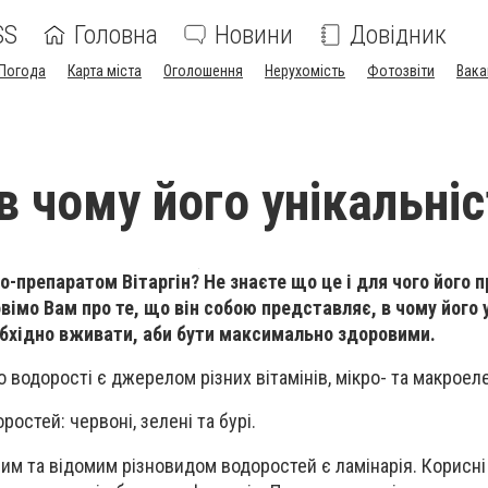
SS
Головна
Новини
Довідник
Погода
Карта міста
Оголошення
Нерухомість
Фотозвіти
Вака
 в чому його унікальні
до-препаратом Вітаргін? Не знаєте що це і для чого його
вімо Вам про те, що він собою представляє, в чому його 
обхідно вживати, аби бути максимально здоровими.
о водорості є джерелом різних вітамінів, мікро- та макроел
ростей: червоні, зелені та бурі.
 та відомим різновидом водоростей є ламінарія. Корисні я