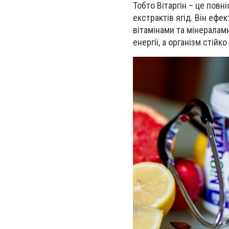
Тобто Вітаргін – це повн
екстрактів ягід. Він ефе
вітамінами та мінералами
енергії, а організм стійк