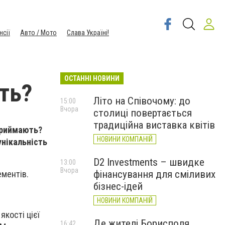
нсії
Авто / Мото
Слава Україні!
ОСТАННІ НОВИНИ
сть?
Літо на Співочому: до
15:00
Вчора
столиці повертається
традиційна виставка квітів
 приймають?
НОВИНИ КОМПАНІЙ
унікальність
D2 Investments – швидке
13:00
Вчора
фінансування для сміливих
ементів.
бізнес-ідей
НОВИНИ КОМПАНІЙ
кості цієї
Де жителі Борисполя
16:42