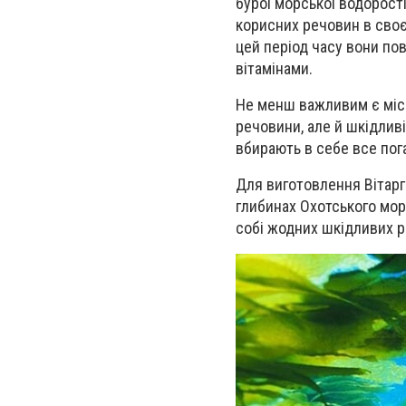
бурої морської водорості
корисних речовин в своєм
цей період часу вони по
вітамінами.
Не менш важливим є місц
речовини, але й шкідливі
вбирають в себе все по
Для виготовлення Вітарг
глибинах Охотського моря
собі жодних шкідливих р