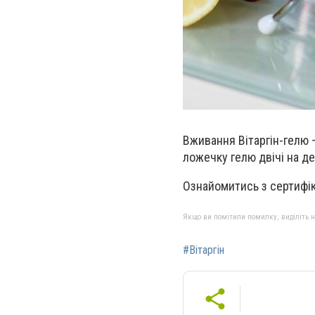
Вживання Вітаргін-гелю 
ложечку гелю двічі на де
Ознайомитись з сертифік
Якщо ви помітили помилку, виділіть нео
#Вітаргін