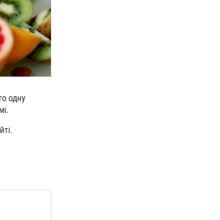
го одну
мі.
йті.