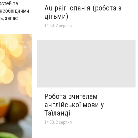
остей та
Au pair Іспанія (робота з
є необхідними
дітьми)
ь, запас
14:50, 2 серпня
Робота вчителем
англійської мови у
Таїланді
14:50, 2 серпня