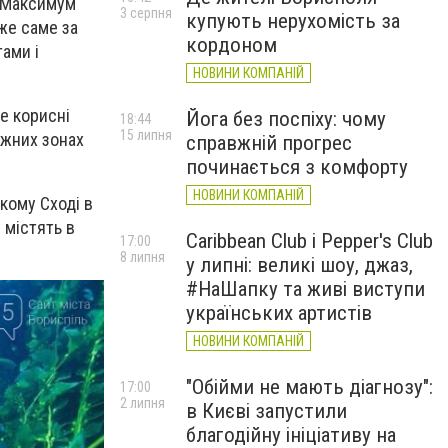
. Максимум
3 серпня
купують нерухомість за
дже саме за
кордоном
ами і
НОВИНИ КОМПАНІЙ
е корисні
Йога без поспіху: чому
18:44
15 липня
ежних зонах
справжній прогрес
починається з комфорту
НОВИНИ КОМПАНІЙ
кому Сході в
 містять в
Caribbean Club і Pepper's Club
17:00
8 липня
у липні: великі шоу, джаз,
#НаШапку та живі виступи
українських артистів
НОВИНИ КОМПАНІЙ
"Обійми не мають діагнозу":
17:00
2 липня
в Києві запустили
благодійну ініціативу на