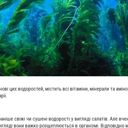
нові цих водоростей, містить всі вітаміни, мінерали та амін
рії.
аніше свіжі чи сушені водорості у вигляді салатів. Але вч
игляді вони важко розщеплюється в організмі. Відповідно