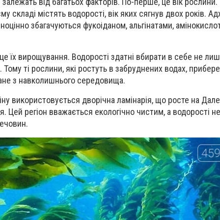
 залежать від багатьох факторів. По-перше, це вік рослини
у складі містять водорості, вік яких сягнув двох років. А
вноцінно збагачуються фукоіданом, альгінатами, амінокислот
е їх вирощування. Водорості здатні вбирати в себе не лиш
. Тому ті рослини, які ростуть в забруднених водах, прибер
гане з навколишнього середовища.
іну використовується дворічна ламінарія, що росте на Дале
. Цей регіон вважається екологічно чистим, а водорості не
ечовин.