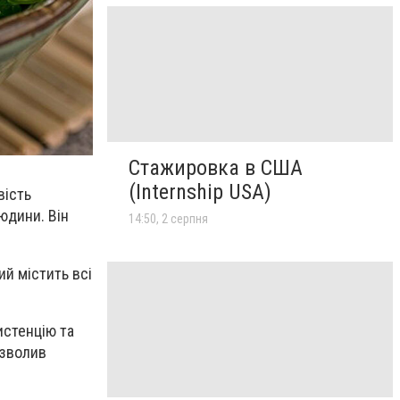
Стажировка в США
(Internship USA)
вість
юдини. Він
14:50, 2 серпня
ий містить всі
истенцію та
озволив