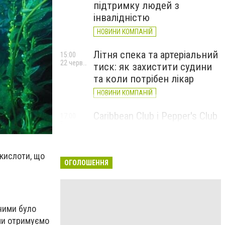
підтримку людей з
інвалідністю
НОВИНИ КОМПАНІЙ
Літня спека та артеріальний
15:00
22 червня
тиск: як захистити судини
та коли потрібен лікар
НОВИНИ КОМПАНІЙ
Caribbean Club і Pepper's Club
17:00
5 червня
у червні: від вар'єте «Рояль»
до благодійних концертів
#НаШапку
окислоти, що
ОГОЛОШЕННЯ
НОВИНИ КОМПАНІЙ
еними було
 ми отримуємо