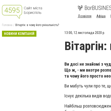
BorBUSINE
Дозвілля
Афіша
Головна
Вітаргін: в чому його унікальність?
13:00, 12 листопада 2020 р.
НОВИНИ КОМПАНІЙ
Вітаргін:
Ви досі не знайомі з чу
Що ж, - ми вкотре розпо
та чому його просто не
Ви мабуть чули про те, щ
Існує декілька видів водо
Найбільш розповсюдженим