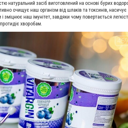
істю натуральний засіб виготовлений на основі бурих водор
ктивно очищує наш організм від шлаків та токсинів, насичу
 і зміцнює наш імунітет, завдяки чому повертається легкіст
о протидіє хворобам.