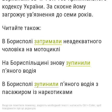
кодексу України. За скоєне йому
загрожує ув’язнення до семи років.
Читайте також:
В Борисполі
затримали
неадекватного
чоловіка на мотоциклі
На Бориспільщині знову
зупинили
п’яного водія
В Борисполі
зупинили
п’яного водія з
пасажиром із наркотиками
Якщо ви помітили помилку, виділіть необхідний текст і натисніть Ctrl + Enter, щоб
повідомити про це редакцію