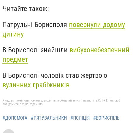
Читайте також:
Патрульні Борисполя
повернули додому
дитину
В Борисполі знайшли
вибухонебезпечний
предмет
В Борисполі чоловік став жертвою
вуличних грабіжників
Якщо ви помітили помилку, виділіть необхідний текст і натисніть Ctrl + Enter, щоб
повідомити про це редакцію
#ДОПОМОГА
#РЯТУВАЛЬНИКИ
#ПОЛІЦІЯ
#БОРИСПІЛЬ