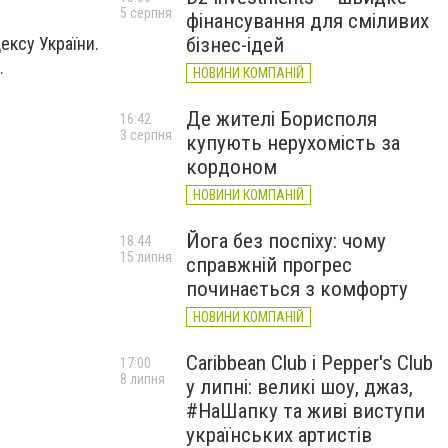
5 серпня
фінансування для сміливих
бізнес-ідей
ексу України.
.
НОВИНИ КОМПАНІЙ
Де жителі Борисполя
16:42
3 серпня
купують нерухомість за
кордоном
НОВИНИ КОМПАНІЙ
Йога без поспіху: чому
18:44
15 липня
справжній прогрес
починається з комфорту
НОВИНИ КОМПАНІЙ
Caribbean Club і Pepper's Club
17:00
8 липня
у липні: великі шоу, джаз,
#НаШапку та живі виступи
українських артистів