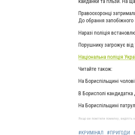
кайданки та гільзи. На щ
Правоохоронці затримали
До обрання запобіжного 
Наразі поліція встановлю
Порушнику загрожує від 
Національна поліція Укра
Читайте також:
На Бориспільщині чолов
В Борисполі кандидатка
На Бориспільщині патрул
Якщо ви помітили помилку, виділіть нео
#КРИМІНАЛ
#ПРИГОДИ