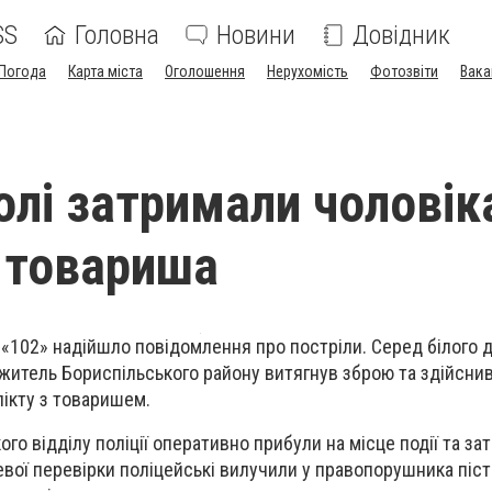
SS
Головна
Новини
Довідник
Погода
Карта міста
Оголошення
Нерухомість
Фотозвіти
Вака
олі затримали чоловік
у товариша
«102» надійшло повідомлення про постріли. Серед білого 
житель Бориспільського району витягнув зброю та здійснив
лікту з товаришем.
го відділу поліції оперативно прибули на місце події та за
евої перевірки поліцейські вилучили у правопорушника піст