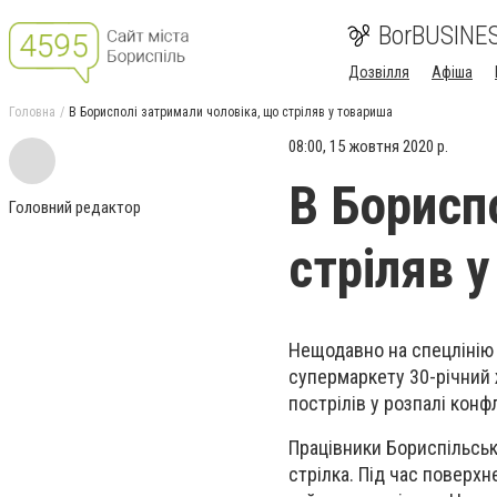
BorBUSINE
Дозвілля
Афіша
Головна
В Борисполі затримали чоловіка, що стріляв у товариша
08:00, 15 жовтня 2020 р.
В Борисп
Головний редактор
стріляв 
Нещодавно на спецлінію 
супермаркету 30-річний 
пострілів у розпалі конф
Працівники Бориспільсько
стрілка. Під час поверхн