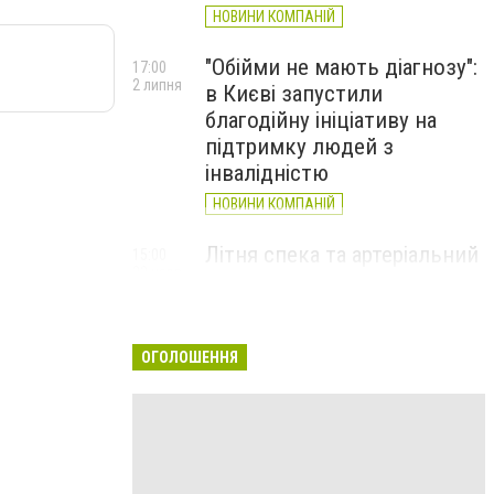
НОВИНИ КОМПАНІЙ
"Обійми не мають діагнозу":
17:00
2 липня
в Києві запустили
благодійну ініціативу на
підтримку людей з
інвалідністю
НОВИНИ КОМПАНІЙ
Літня спека та артеріальний
15:00
22 червня
тиск: як захистити судини
та коли потрібен лікар
НОВИНИ КОМПАНІЙ
ОГОЛОШЕННЯ