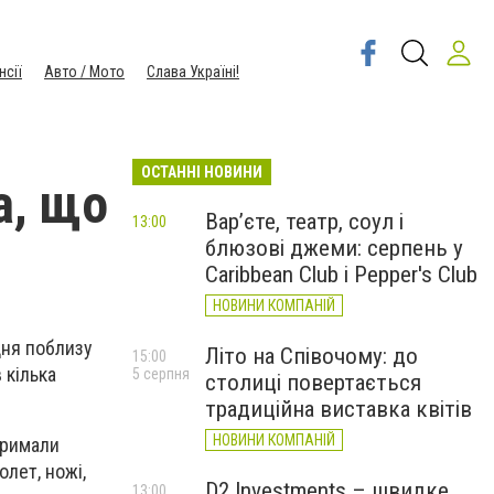
нсії
Авто / Мото
Слава Україні!
ОСТАННІ НОВИНИ
а, що
Вар’єте, театр, соул і
13:00
блюзові джеми: серпень у
Caribbean Club і Pepper's Club
НОВИНИ КОМПАНІЙ
дня поблизу
Літо на Співочому: до
15:00
 кілька
5 серпня
столиці повертається
традиційна виставка квітів
НОВИНИ КОМПАНІЙ
тримали
олет, ножі,
D2 Investments – швидке
13:00